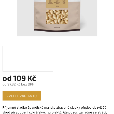
od
109 Kč
od
97,32 Kč
bez DPH
Měrná
ZVOLTE VARIANTU
cena:
Příjemně sladké španělské mandle zbavené slupky přijdou obzvlášť
vhod při zdobení cukrářských projektů. Ale pozor, záhadně se ztrácí,