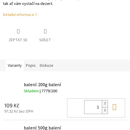
tak ať vám vystačí na dezert.
Detailní informace
ZEPTAT SE
SDÍLET
Varianty
Popis
Diskuze
balení: 200g balení
Skladem
| 7779/200
Do 
109 Kč
97,32 Kč bez DPH
balení: 500g balení