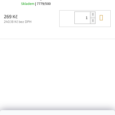
Skladem
| 7779/500
Do 
269 Kč
240,18 Kč bez DPH
Z
á
p
a
t
í