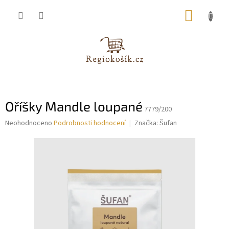
Přejít
NÁKUP
na
obsah
KOŠÍK
Oříšky Mandle loupané
7779/200
Průměrné
Neohodnoceno
Podrobnosti hodnocení
Značka:
Šufan
hodnocení
produktu
je
0,0
z
5
hvězdiček.