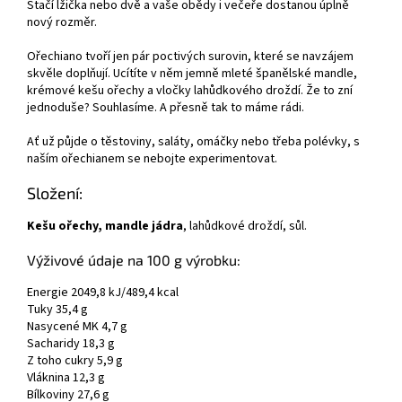
Stačí lžička nebo dvě a vaše obědy i večeře dostanou úplně
nový rozměr.
Ořechiano tvoří jen pár poctivých surovin, které se navzájem
skvěle doplňují. Ucítíte v něm jemně mleté španělské mandle,
krémové kešu ořechy a vločky lahůdkového droždí. Že to zní
jednoduše? Souhlasíme. A přesně tak to máme rádi.
Ať už půjde o těstoviny, saláty, omáčky nebo třeba polévky, s
naším ořechianem se nebojte experimentovat.
Složení:
Kešu ořechy, mandle jádra
, lahůdkové droždí, sůl.
Výživové údaje na 100 g výrobku:
Energie 2049,8 kJ/489,4 kcal
Tuky 35,4 g
Nasycené MK 4,7 g
Sacharidy 18,3 g
Z toho cukry 5,9 g
Vláknina 12,3 g
Bílkoviny 27,6 g