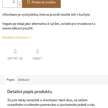
Přidat do košíku
Ořechiano je vychytávka, kterou prostě musíte mít v kuchyni.
Vegani jej milují jako alternativu k sýrům, ostatní pro trvanlivost a
univerzálnost použití.
Detailní informace
ZEPTAT SE
SDÍLET
Popis
Diskuze
Detailní popis produktu
Že jste nikdy neslyšeli o ořechianu? Není divu, na našem
vytuněném rostlinném parmezánu si pochutnáte jedině u nás.