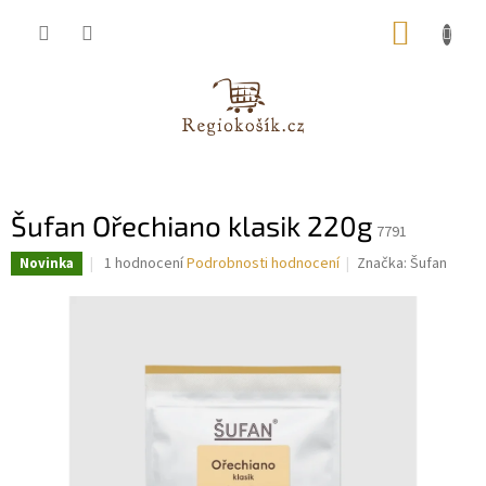
Přejít
NÁKUP
na
obsah
KOŠÍK
Šufan Ořechiano klasik 220g
7791
Průměrné
1 hodnocení
Podrobnosti hodnocení
Značka:
Šufan
Novinka
hodnocení
produktu
je
5,0
z
5
hvězdiček.