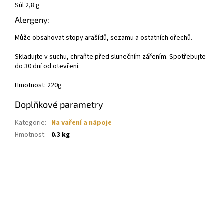
Sůl 2,8 g
Alergeny:
Může obsahovat stopy arašídů, sezamu a ostatních ořechů.
Skladujte v suchu, chraňte před slunečním zářením. Spotřebujte
do 30 dní od otevření.
Hmotnost: 220g
Doplňkové parametry
Kategorie
:
Na vaření a nápoje
Hmotnost
:
0.3 kg
Z
á
p
a
t
í