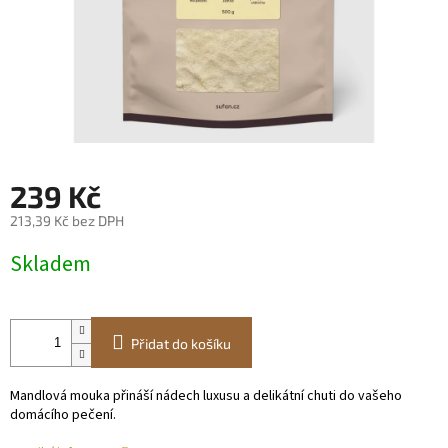
239 Kč
213,39 Kč bez DPH
Měrná
Skladem
cena:
Přidat do košíku
Mandlová mouka přináší nádech luxusu a delikátní chuti do vašeho
domácího pečení.