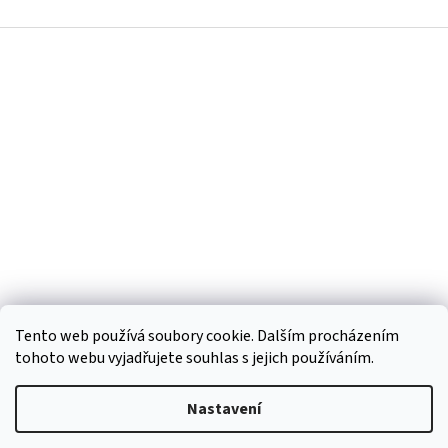
Z
á
p
a
t
í
Tento web používá soubory cookie. Dalším procházením
tohoto webu vyjadřujete souhlas s jejich používáním.
Vytvořil Shoptet
Nastavení