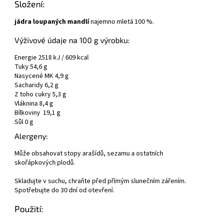
Složení:
jádra loupaných mandlí
najemno mletá 100 %.
Výživové údaje na 100 g výrobku:
Energie 2518 kJ / 609 kcal
Tuky 54,6 g
Nasycené MK 4,9 g
Sacharidy 6,2 g
Z toho cukry 5,3 g
Vláknina 8,4 g
Bílkoviny 19,1 g
Sůl 0 g
Alergeny:
Může obsahovat stopy arašídů, sezamu a ostatních
skořápkových plodů.
Skladujte v suchu, chraňte před přímým slunečním zářením.
Spotřebujte do 30 dní od otevření.
Použití: