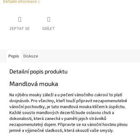
Detailní informace
ZEPTAT SE
SDÍLET
Popis
Diskuze
Detailní popis produktu
Mandlová mouka
Na výběru mouky záleží a u pečení vánočního cukroví to platí
dvojnásob. Pro všechny, kteří touží připravit nezapomenutelné
vánoční pochoutky, je tato mandlová mouka klíčem k úspěchu.
Každé sousto mandlových dezertů bude oslavou chuti a
dokonalosti, která zanechá v paměti jejich strávníků
nezapomenutelný dojem. Připravte se na vánoční hostinu plnou
jemné a výjimečné sladkosti, která okouzlí vaše smysly.