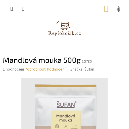
Přejít
NÁKUP
na
obsah
KOŠÍK
Mandlová mouka 500g
10785
Průměrné
1 hodnocení
Podrobnosti hodnocení
Značka:
Šufan
hodnocení
produktu
je
5,0
z
5
hvězdiček.