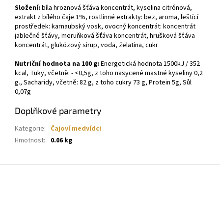
Složení:
bíla hroznová šťáva koncentrát, kyselina citrónová,
extrakt z bílého čaje 1%, rostlinné extrakty: bez, aroma, leštící
prostředek: karnaubský vosk, ovocný koncentrát: koncentrát
jablečné šťávy, meruňková šťáva koncentrát, hrušková šťáva
koncentrát, glukózový sirup, voda, želatina, cukr
Nutriční hodnota na 100
g:
Energetická hodnota 1500kJ / 352
kcal, Tuky, včetně: - <0,5g, z toho nasycené mastné kyseliny 0,2
g., Sacharidy, včetně: 82 g, z toho cukry 73 g, Protein 5g, Sůl
0,07g
Doplňkové parametry
Kategorie
:
Čajoví medvídci
Hmotnost
:
0.06 kg
Z
á
p
a
t