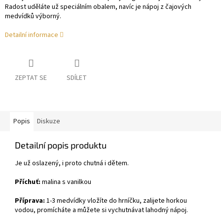
Radost uděláte už speciálním obalem, navíc je nápoj z čajových
medvídků výborný.
Detailní informace
ZEPTAT SE
SDÍLET
Popis
Diskuze
Detailní popis produktu
Je už oslazený, i proto chutná i dětem.
Příchuť:
malina s vanilkou
Příprava:
1-3 medvídky vložíte do hrníčku, zalijete horkou
vodou, promícháte a můžete si vychutnávat lahodný nápoj.