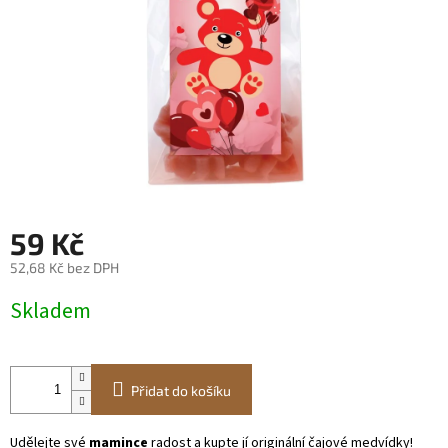
59 Kč
52,68 Kč bez DPH
Měrná
Skladem
cena:
Přidat do košíku
Udělejte své
mamince
radost a kupte jí originální čajové medvídky!