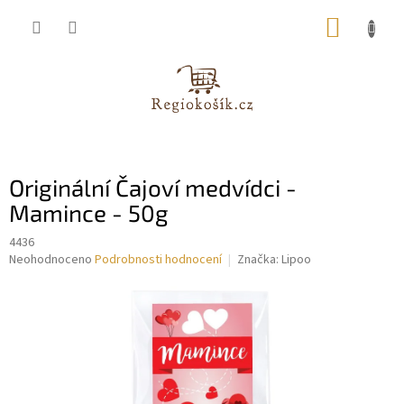
Přejít
NÁKUP
na
obsah
KOŠÍK
Originální Čajoví medvídci -
Mamince - 50g
4436
Průměrné
Neohodnoceno
Podrobnosti hodnocení
Značka:
Lipoo
hodnocení
produktu
je
0,0
z
5
hvězdiček.