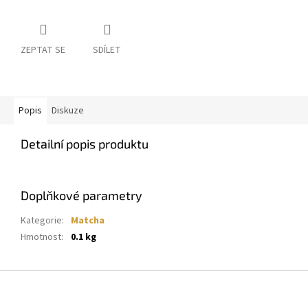
ZEPTAT SE
SDÍLET
Popis
Diskuze
Detailní popis produktu
Doplňkové parametry
Kategorie
:
Matcha
Hmotnost
:
0.1 kg
Z
á
p