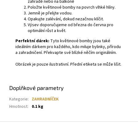
zahradě nebo na balkóně
Položte květinové bomby na povrch vlhké hlíny.
Jemně je přelijte vodou.
Opakujte zalévání, dokud nezačnou klíčit.
Výsev doporučujeme od března do června pro
optimální růst a květ.
Perfektní dárek:
Tyto květinové bomby jsou také
ideálním dárkem pro každého, kdo miluje bylinky, přírodu
a zahradničení. Překvapte své blízké něčím originálním.
Obrázek je pouze ilustrativní. Přední etiketa se může lišit.
Doplňkové parametry
Kategorie
:
ZAHRADNÍČEK
Hmotnost
:
0.1 kg
Z
á