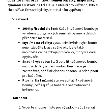
obsahuje směs
organických semen bazalky, majoránky,
tymiánu a listové petržele
, a je ideální pro každého, kdo si
chce užívat čerstvé bylinky, které si sám vypěstuje.
Vlastnosti:
100% přírodní složení:
Každá květinová bomba je
vyrobena z organických semínek bylinek a dalších
přírodních materiálů.
Myslíme na včelky:
Vysazením květinových bomb
nejen zlepšíte krásu svého okolí, ale také
nabídnete cenné zdroje pro včelky, motýly a další
opylovače.
Snadná výsadba:
Stačí položit květinovou bombu
na povrch hlíny a přelít vodou. Není třeba je
zahrabávat, což činí výsadbu snadnou a přístupnou
pro každého.
Plocha:
Na 1 m2 můžete vysadit až 4 květinové
bomby, což zajišťuje bohaté a pestrobarevné
květenství.
Jak sadit:
Vyberte vhodné místo pro výsadbu – ať už ve vaší