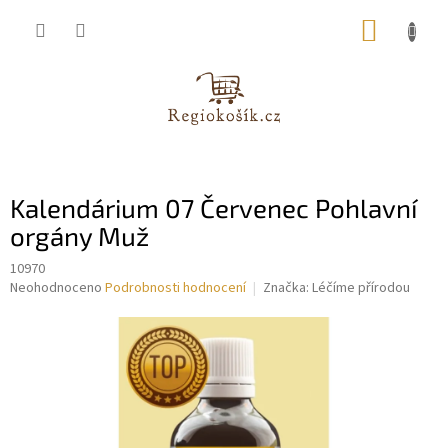
Přejít
NÁKUP
na
obsah
KOŠÍK
Kalendárium 07 Červenec Pohlavní
orgány Muž
10970
Průměrné
Neohodnoceno
Podrobnosti hodnocení
Značka:
Léčíme přírodou
hodnocení
produktu
je
0,0
z
5
hvězdiček.