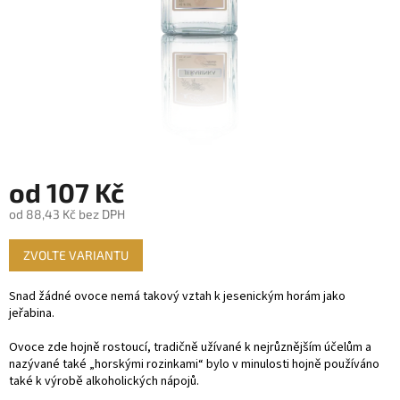
od
107 Kč
od
88,43 Kč
bez DPH
Měrná
ZVOLTE VARIANTU
cena:
Snad žádné ovoce nemá takový vztah k jesenickým horám jako
jeřabina.
Ovoce zde hojně rostoucí, tradičně užívané k nejrůznějším účelům a
nazývané také „horskými rozinkami“ bylo v minulosti hojně používáno
také k výrobě alkoholických nápojů.