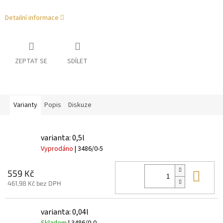
Detailní informace
ZEPTAT SE
SDÍLET
Varianty
Popis
Diskuze
varianta: 0,5l
Vyprodáno
| 3486/0-5
Do 
559 Kč
461,98 Kč bez DPH
varianta: 0,04l
Skladem
| 3486/0-0