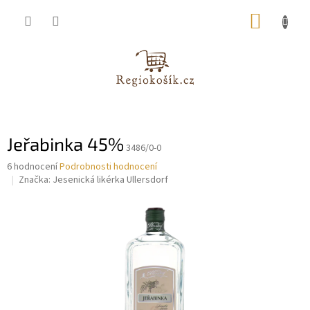
Přejít
NÁKUP
na
obsah
KOŠÍK
Jeřabinka 45%
3486/0-0
Průměrné
6 hodnocení
Podrobnosti hodnocení
hodnocení
Značka:
Jesenická likérka Ullersdorf
produktu
je
3,8
z
5
hvězdiček.