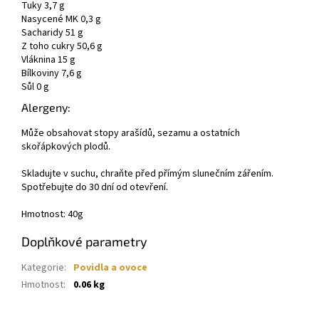
Tuky 3,7 g
Nasycené MK 0,3 g
Sacharidy 51 g
Z toho cukry 50,6 g
Vláknina 15 g
Bílkoviny 7,6 g
Sůl 0 g
Alergeny:
Může obsahovat stopy arašídů, sezamu a ostatních
skořápkových plodů.
Skladujte v suchu, chraňte před přímým slunečním zářením.
Spotřebujte do 30 dní od otevření.
Hmotnost: 40g
Doplňkové parametry
Kategorie
:
Povidla a ovoce
Hmotnost
:
0.06 kg