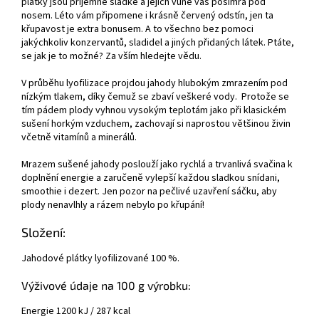
plátky jsou příjemně sladké a jejich vůně vás pošimrá pod
nosem. Léto vám připomene i krásně červený odstín, jen ta
křupavost je extra bonusem. A to všechno bez pomoci
jakýchkoliv konzervantů, sladidel a jiných přidaných látek. Ptáte,
se jak je to možné? Za vším hledejte vědu.
V průběhu lyofilizace projdou jahody hlubokým zmrazením pod
nízkým tlakem, díky čemuž se zbaví veškeré vody. Protože se
tím pádem plody vyhnou vysokým teplotám jako při klasickém
sušení horkým vzduchem, zachovají si naprostou většinou živin
včetně vitamínů a minerálů.
Mrazem sušené jahody poslouží jako rychlá a trvanlivá svačina k
doplnění energie a zaručeně vylepší každou sladkou snídani,
smoothie i dezert. Jen pozor na pečlivé uzavření sáčku, aby
plody nenavlhly a rázem nebylo po křupání!
Složení:
Jahodové plátky lyofilizované 100 %.
Výživové údaje na 100 g výrobku:
Energie 1200 kJ / 287 kcal