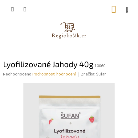
Přejít
NÁKUP
na
obsah
KOŠÍK
Lyofilizované Jahody 40g
10060
Průměrné
Neohodnoceno
Podrobnosti hodnocení
Značka:
Šufan
hodnocení
produktu
je
0,0
z
5
hvězdiček.