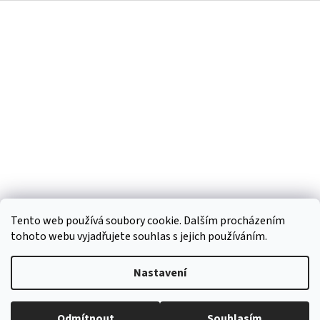
Z
á
p
a
t
í
Tento web používá soubory cookie. Dalším procházením
tohoto webu vyjadřujete souhlas s jejich používáním.
Vytvořil Shoptet
Nastavení
Copyright 2026
Regiokošík
. Všechna práva vyhrazena.
Upravit
Odmítnout
Souhlasím
nastavení cookies