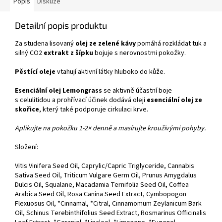
Popis
Diskuze
Detailní popis produktu
Za studena lisovaný
olej ze zelené kávy
pomáhá rozkládat tuk a
silný CO2
extrakt z šípku
bojuje s nerovnostmi pokožky.
Pěstící oleje
vtahují aktivní látky hluboko do kůže.
Esenciální olej Lemongrass
se aktivně účastní boje
s celulitidou a prohřívací účinek dodává oleji
esenciální olej ze
skořice
, který také podporuje cirkulaci krve.
Aplikujte na pokožku 1‑2× denně a masírujte krouživými pohyby.
Složení:
Vitis Vinifera Seed Oil, Caprylic/Capric Triglyceride, Cannabis
Sativa Seed Oil, Triticum Vulgare Germ Oil, Prunus Amygdalus
Dulcis Oil, Squalane, Macadamia Ternifolia Seed Oil, Coffea
Arabica Seed Oil, Rosa Canina Seed Extract, Cymbopogon
Flexuosus Oil, *Cinnamal, *Citral, Cinnamomum Zeylanicum Bark
Oil, Schinus Terebinthifolius Seed Extract, Rosmarinus Officinalis