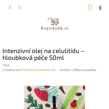
Přejít
NÁKUP
na
obsah
KOŠÍK
Intenzivní olej na celulitidu –
hloubková péče 50ml
7023
Průměrné
1 hodnocení
Podrobnosti hodnocení
Značka:
Caltha kosmetika
hodnocení
produktu
je
5,0
z
5
hvězdiček.