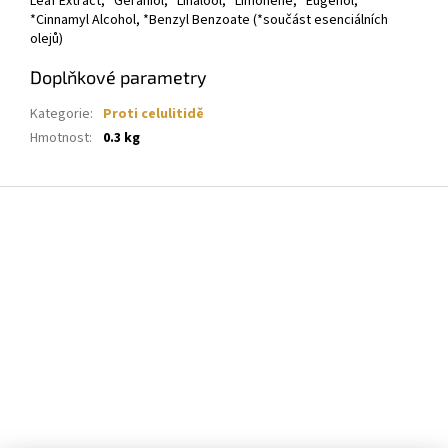
Leaf Extract, *Geraniol, *Linalool, *Limonene, *Eugenol,
*Cinnamyl Alcohol, *Benzyl Benzoate (*součást esenciálních
olejů)
Doplňkové parametry
Kategorie
:
Proti celulitidě
Hmotnost
:
0.3 kg
Z
á
p
a
t
í