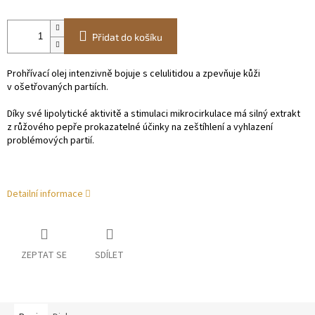
Přidat do košíku
Prohřívací olej intenzivně bojuje s celulitidou a zpevňuje kůži
v ošetřovaných partiích.
Díky své lipolytické aktivitě a stimulaci mikrocirkulace má silný extrakt
z růžového pepře prokazatelné účinky na zeštíhlení a vyhlazení
problémových partií.
Detailní informace
ZEPTAT SE
SDÍLET