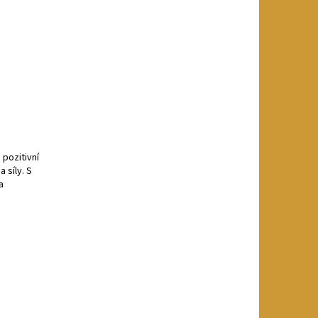
pozitivní
 síly. S
a