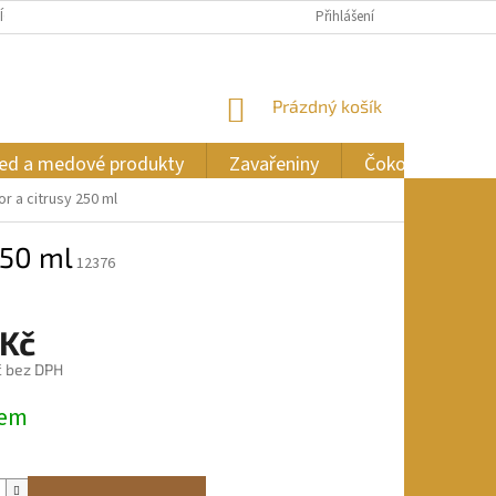
ÍCH ÚDAJŮ
Přihlášení
NÁKUPNÍ
Prázdný košík
KOŠÍK
ed a medové produkty
Zavařeniny
Čokoláda
r a citrusy 250 ml
250 ml
12376
 Kč
č bez DPH
dem