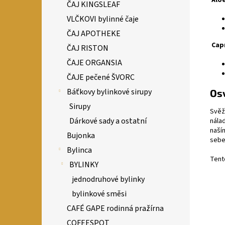
Aloe
ČAJ KINGSLEAF
VLČKOVI bylinné čaje
ČAJ APOTHEKE
Capr
ČAJ RISTON
ČAJE ORGANSIA
ČAJE pečené ŠVORC
Báťkovy bylinkové sirupy
Osv
Sirupy
Svěž
Dárkové sady a ostatní
nálad
naší
Bujonka
sebe
Bylinca
Tento
BYLINKY
jednodruhové bylinky
bylinkové směsi
CAFÉ GAPE rodinná pražírna
COFEESPOT