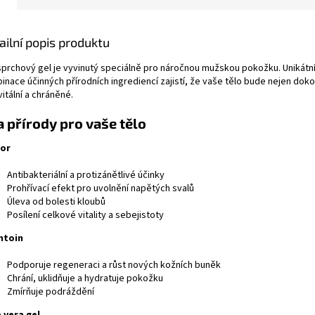
ailní popis produktu
sprchový gel je vyvinutý speciálně pro náročnou mužskou pokožku. Unikátn
nace účinných přírodních ingrediencí zajistí, že vaše tělo bude nejen doko
 vitální a chráněné.
a přírody pro vaše tělo
or
Antibakteriální a protizánětlivé účinky
Prohřívací efekt pro uvolnění napětých svalů
Úleva od bolesti kloubů
Posílení celkové vitality a sebejistoty
ntoin
Podporuje regeneraci a růst nových kožních buněk
Chrání, uklidňuje a hydratuje pokožku
Zmírňuje podráždění