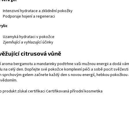
 vera gel
Intenzivní hydratace a zklidnění pokožky
Podporuje hojení a regeneraci
ylic
Uzamyká hydrataci v pokožce
Zjemňující a vyhlazující účinky
ěžující citrusová vůně
í aroma bergamotu a mandarinky podtrhne vaši mužnou energii a dodá vám 
u na celý den.
Dopřejte své pokožce komplexní péči a sobě pocit svěžesti a
m sprchovým gelem začnete každý den s novou energií, hebkou pokožkou 
vědomím.
 produkt získal certifikaci Certifikovaná přírodní kosmetika