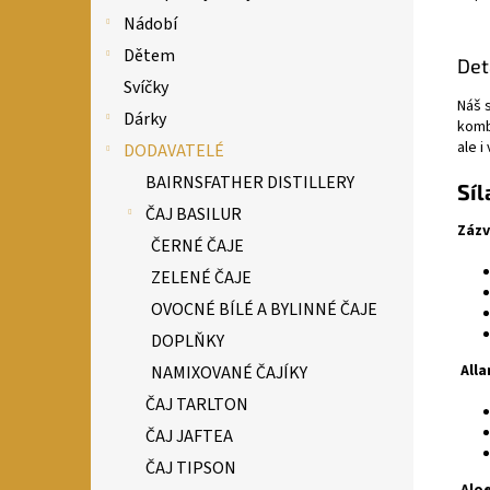
Nádobí
Dětem
Det
Svíčky
Náš 
Dárky
kombi
ale i
DODAVATELÉ
BAIRNSFATHER DISTILLERY
Síl
ČAJ BASILUR
Zázv
ČERNÉ ČAJE
ZELENÉ ČAJE
OVOCNÉ BÍLÉ A BYLINNÉ ČAJE
DOPLŇKY
Alla
NAMIXOVANÉ ČAJÍKY
ČAJ TARLTON
ČAJ JAFTEA
ČAJ TIPSON