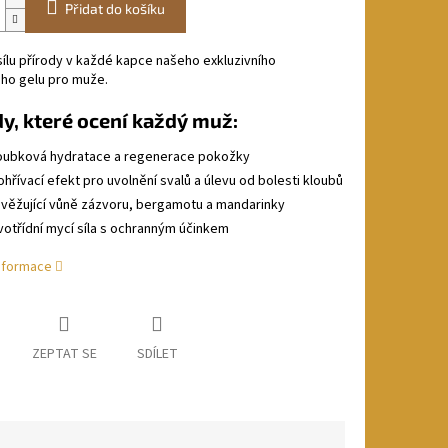
Přidat do košíku
ílu přírody v každé kapce našeho exkluzivního
ho gelu pro muže.
y, které ocení každý muž:
oubková hydratace a regenerace pokožky
ohřívací efekt pro uvolnění svalů a úlevu od bolesti kloubů
věžující vůně zázvoru, bergamotu a mandarinky
votřídní mycí síla s ochranným účinkem
informace
ZEPTAT SE
SDÍLET