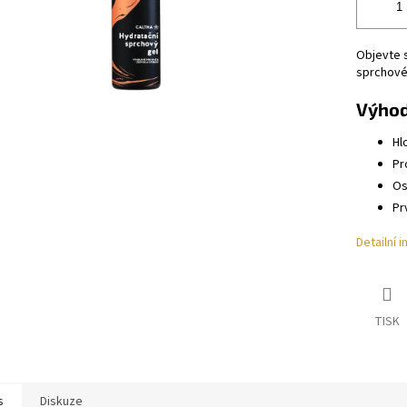
Objevte s
sprchové
Výhod
Hl
Pr
Os
Pr
Detailní 
TISK
s
Diskuze