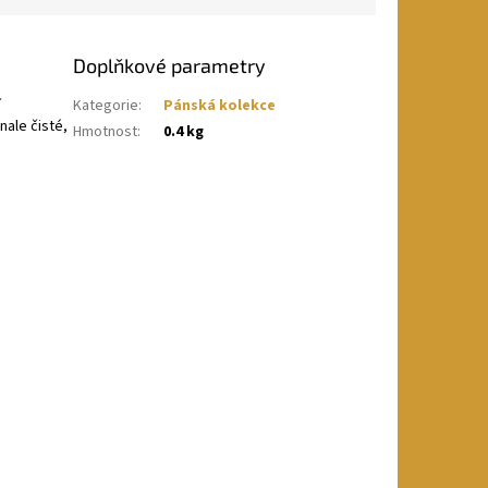
Doplňkové parametry
í
Kategorie
:
Pánská kolekce
nale čisté,
Hmotnost
:
0.4 kg