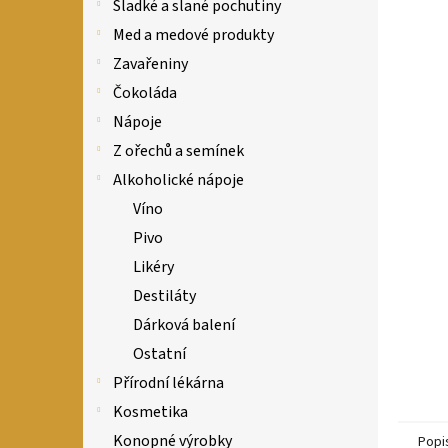
n
Sladké a slané pochutiny
e
Med a medové produkty
l
Zavařeniny
Čokoláda
Nápoje
Z ořechů a semínek
Alkoholické nápoje
Víno
Pivo
Likéry
Destiláty
Dárková balení
Ostatní
Přírodní lékárna
Kosmetika
Konopné výrobky
Popi