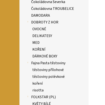
Čokoládovna Severka
Čokoládovna TROUBELICE
DAMODARA
DOBROTY Z HOR
OVOCNÉ
DELIKATESY
MED
KOŘENÍ
DÁRKOVÉ BOXY
Fajna Pasta těstoviny
těstoviny přílohové
těstoviny polévkové
koření
risotta
FOLKSTAR (PL)
KVĚTY BÍLÉ