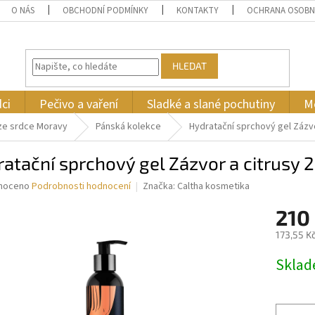
O NÁS
OBCHODNÍ PODMÍNKY
KONTAKTY
OCHRANA OSOBN
HLEDAT
ci
Pečivo a vaření
Sladké a slané pochutiny
M
ze srdce Moravy
Pánská kolekce
Hydratační sprchový gel Zázvo
atační sprchový gel Zázvor a citrusy 
né
noceno
Podrobnosti hodnocení
Značka:
Caltha kosmetika
ní
210
u
173,55 K
Měrná
Skla
cena:
ek.