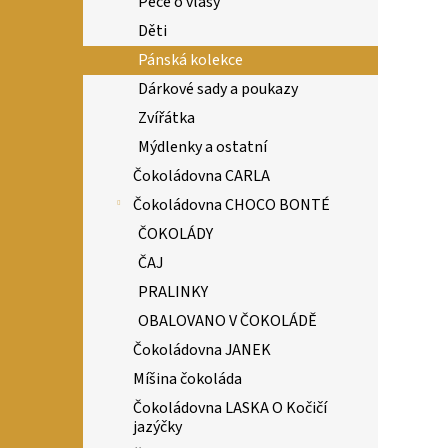
Péče o vlasy
Děti
Pánská kolekce
Dárkové sady a poukazy
Zvířátka
Mýdlenky a ostatní
Čokoládovna CARLA
Čokoládovna CHOCO BONTÉ
ČOKOLÁDY
ČAJ
PRALINKY
OBALOVANO V ČOKOLÁDĚ
Čokoládovna JANEK
Míšina čokoláda
Čokoládovna LASKA O Kočičí
jazýčky