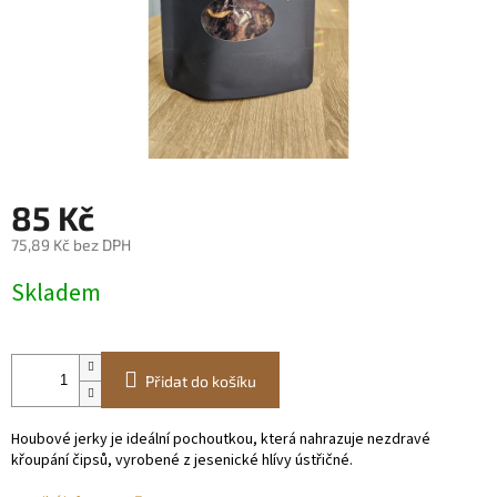
85 Kč
75,89 Kč bez DPH
Měrná
Skladem
cena:
Přidat do košíku
Houbové jerky je ideální pochoutkou, která nahrazuje nezdravé
křoupání čipsů, vyrobené z jesenické hlívy ústřičné.