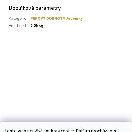
Doplňkové parametry
Kategorie
:
PEPOVY DOBROTY Jeseníky
Hmotnost
:
0.05 kg
Z
á
p
a
t
í
Tento web používá soubory cookie. Dalším procházením