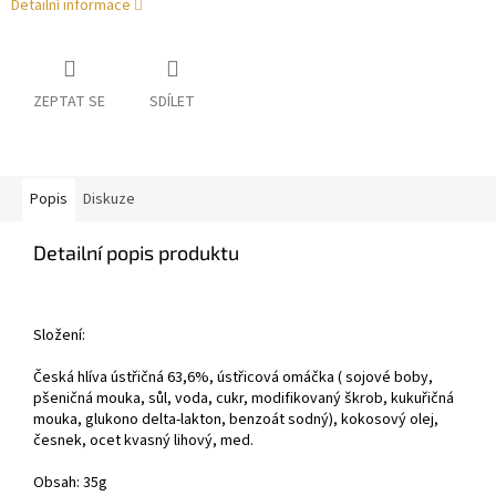
Detailní informace
ZEPTAT SE
SDÍLET
Popis
Diskuze
Detailní popis produktu
Složení:
Česká hlíva ústřičná 63,6%, ústřicová omáčka ( sojové boby,
pšeničná mouka, sůl, voda, cukr, modifikovaný škrob, kukuřičná
mouka, glukono delta-lakton, benzoát sodný), kokosový olej,
česnek, ocet kvasný lihový, med.
Obsah: 35g