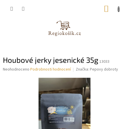
Přejít
NÁKUP
na
obsah
KOŠÍK
Houbové jerky jesenické 35g
13033
Průměrné
Neohodnoceno
Podrobnosti hodnocení
Značka:
Pepovy dobroty
hodnocení
produktu
je
0,0
z
5
hvězdiček.