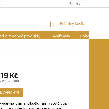
ÍCH ÚDAJŮ
Přihlášení
NÁKUPNÍ
Prázdný košík
KOŠÍK
ed a medové produkty
Zavařeniny
Čokoláda
19 Kč
4 Kč
bez DPH
E VARIANTU
produkuje jedny z nejlepších zrn na světě. Jejich
á chuť je vhodná k různým espresso směsím.