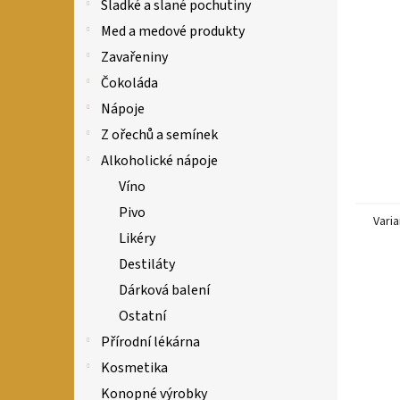
n
Sladké a slané pochutiny
e
Med a medové produkty
l
Zavařeniny
Čokoláda
Nápoje
Z ořechů a semínek
Alkoholické nápoje
Víno
Pivo
Varia
Likéry
Destiláty
Dárková balení
Ostatní
Přírodní lékárna
Kosmetika
Konopné výrobky