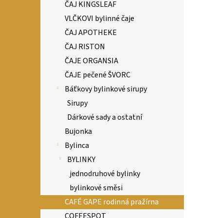
ČAJ KINGSLEAF
VLČKOVI bylinné čaje
ČAJ APOTHEKE
ČAJ RISTON
ČAJE ORGANSIA
ČAJE pečené ŠVORC
Báťkovy bylinkové sirupy
Sirupy
Dárkové sady a ostatní
Bujonka
Bylinca
BYLINKY
jednodruhové bylinky
bylinkové směsi
CAFÉ GAPE rodinná pražírna
COFEESPOT