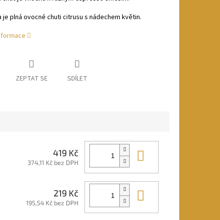
 je plná ovocné chuti citrusu s nádechem květin.
informace
ZEPTAT SE
SDÍLET
Do košíku
419 Kč
374,11 Kč bez DPH
Do košíku
219 Kč
195,54 Kč bez DPH