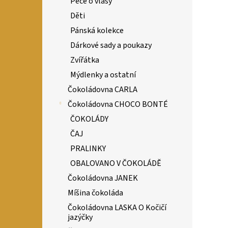
Péče o vlasy
Děti
Pánská kolekce
Dárkové sady a poukazy
Zvířátka
Mýdlenky a ostatní
Čokoládovna CARLA
Čokoládovna CHOCO BONTÉ
ČOKOLÁDY
ČAJ
PRALINKY
OBALOVANO V ČOKOLÁDĚ
Čokoládovna JANEK
Míšina čokoláda
Čokoládovna LASKA O Kočičí
jazýčky