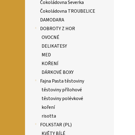
Čokoládovna Severka
Čokoládovna TROUBELICE
DAMODARA
DOBROTY Z HOR
OVOCNÉ
DELIKATESY
MED
KOŘENÍ
DÁRKOVÉ BOXY
Fajna Pasta těstoviny
těstoviny přílohové
těstoviny polévkové
koření
risotta
FOLKSTAR (PL)
KVĚTY BÍLÉ