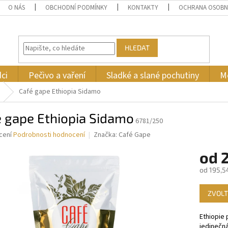
O NÁS
OBCHODNÍ PODMÍNKY
KONTAKTY
OCHRANA OSOBN
HLEDAT
ci
Pečivo a vaření
Sladké a slané pochutiny
M
Café gape Ethiopia Sidamo
é gape Ethiopia Sidamo
6781/250
né
cení
Podrobnosti hodnocení
Značka:
Café Gape
ní
od
2
u
od
195,5
Měrná
ZVOLT
cena:
ek.
Ethiopie 
jedinečn