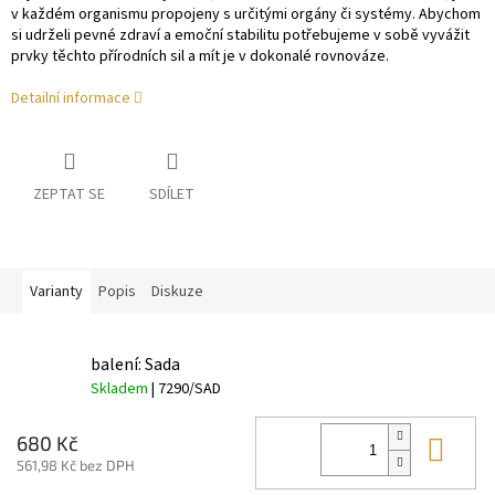
v každém organismu propojeny s určitými orgány či systémy. Abychom
si udrželi pevné zdraví a emoční stabilitu potřebujeme v sobě vyvážit
prvky těchto přírodních sil a mít je v dokonalé rovnováze.
Detailní informace
ZEPTAT SE
SDÍLET
Varianty
Popis
Diskuze
balení: Sada
Skladem
| 7290/SAD
Do 
680 Kč
561,98 Kč bez DPH