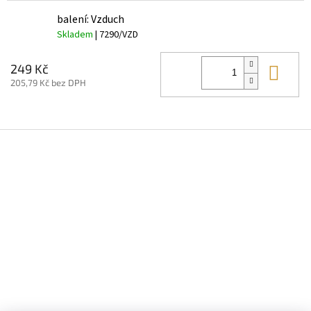
balení: Vzduch
Skladem
| 7290/VZD
Do 
249 Kč
205,79 Kč bez DPH
Z
á
p
a
t
í