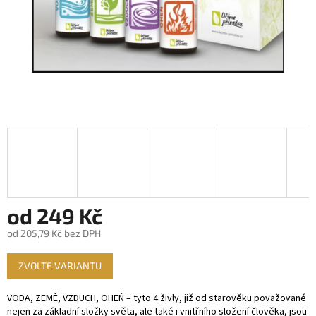
od
249 Kč
od
205,79 Kč
bez DPH
Měrná
ZVOLTE VARIANTU
cena:
VODA, ZEMĚ, VZDUCH, OHEŇ – tyto 4 živly, již od starověku považované
nejen za základní složky světa, ale také i vnitřního složení člověka, jsou