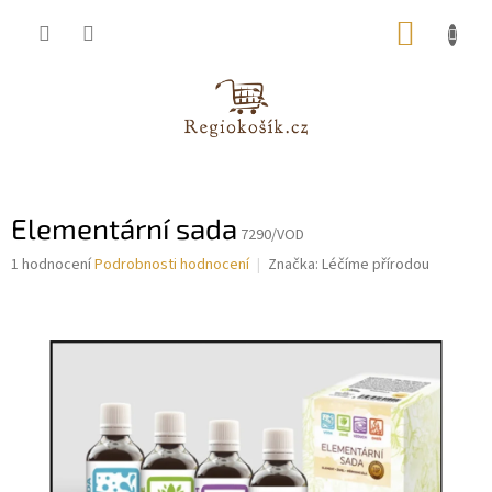
Přejít
NÁKUP
na
obsah
KOŠÍK
Elementární sada
7290/VOD
Průměrné
1 hodnocení
Podrobnosti hodnocení
Značka:
Léčíme přírodou
hodnocení
produktu
je
5,0
z
5
hvězdiček.