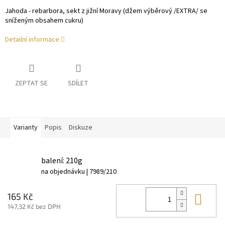
Jahoda - rebarbora, sekt z jižní Moravy (džem výběrový /EXTRA/ se
sníženým obsahem cukru)
Detailní informace
ZEPTAT SE
SDÍLET
Varianty
Popis
Diskuze
balení: 210g
na objednávku
| 7989/210
Do 
165 Kč
147,32 Kč bez DPH