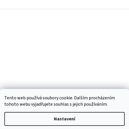
Z
á
p
a
t
í
Tento web používá soubory cookie. Dalším procházením
tohoto webu vyjadřujete souhlas s jejich používáním.
Vytvořil Shoptet
Nastavení