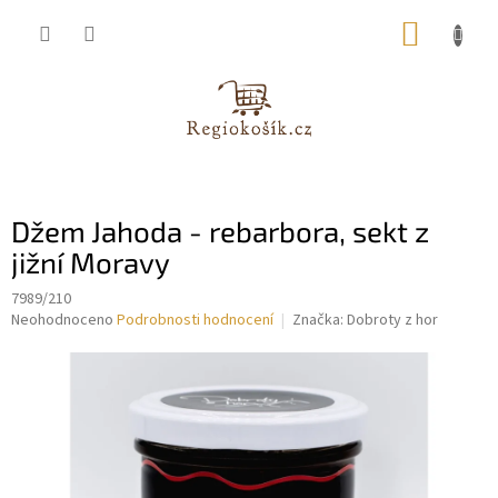
Přejít
NÁKUP
na
obsah
KOŠÍK
Džem Jahoda - rebarbora, sekt z
jižní Moravy
7989/210
Průměrné
Neohodnoceno
Podrobnosti hodnocení
Značka:
Dobroty z hor
hodnocení
produktu
je
0,0
z
5
hvězdiček.