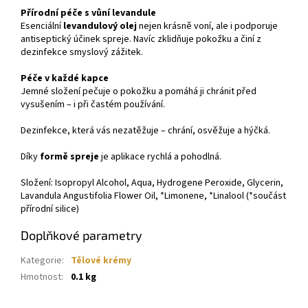
Přírodní péče s vůní levandule
Esenciální
levandulový olej
nejen krásně voní, ale i podporuje
antiseptický účinek spreje. Navíc zklidňuje pokožku a činí z
dezinfekce smyslový zážitek.
Péče v každé kapce
Jemné složení pečuje o pokožku a pomáhá ji chránit před
vysušením – i při častém používání.
Dezinfekce, která vás nezatěžuje – chrání, osvěžuje a hýčká.
Díky
formě spreje
je aplikace rychlá a pohodlná.
Složení: Isopropyl Alcohol, Aqua, Hydrogene Peroxide, Glycerin,
Lavandula Angustifolia Flower Oil, *Limonene, *Linalool (*součást
přírodní silice)
Doplňkové parametry
Kategorie
:
Tělové krémy
Hmotnost
:
0.1 kg