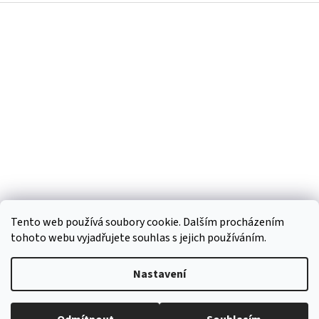
Z
á
p
a
t
í
Tento web používá soubory cookie. Dalším procházením
tohoto webu vyjadřujete souhlas s jejich používáním.
Vytvořil Shoptet
Nastavení
Copyright 2026
Regiokošík
. Všechna práva vyhrazena.
Upravit