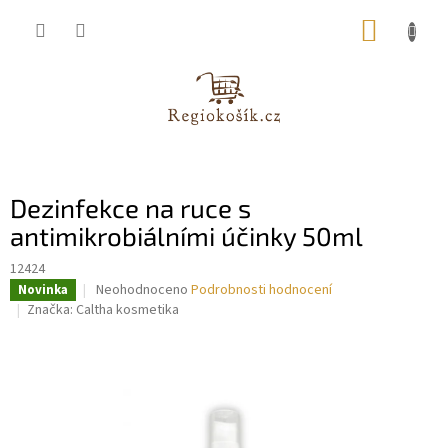
Přejít
NÁKUP
na
obsah
KOŠÍK
Dezinfekce na ruce s
antimikrobiálními účinky 50ml
12424
Průměrné
Neohodnoceno
Podrobnosti hodnocení
Novinka
hodnocení
Značka:
Caltha kosmetika
produktu
je
0,0
z
5
hvězdiček.