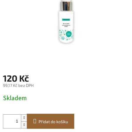
120 Kč
99,17 Kč bez DPH
Měrná
Skladem
cena:
Přidat do košíku