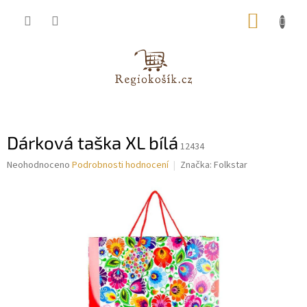
Přejít
NÁKUP
na
obsah
KOŠÍK
Dárková taška XL bílá
12434
Průměrné
Neohodnoceno
Podrobnosti hodnocení
Značka:
Folkstar
hodnocení
produktu
je
0,0
z
5
hvězdiček.