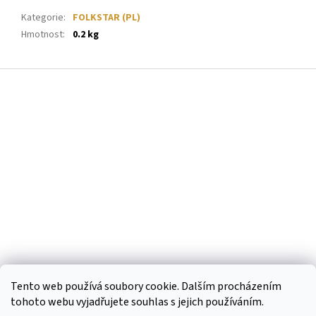
Kategorie
:
FOLKSTAR (PL)
Hmotnost
:
0.2 kg
Z
á
p
a
t
í
Tento web používá soubory cookie. Dalším procházením
tohoto webu vyjadřujete souhlas s jejich používáním.