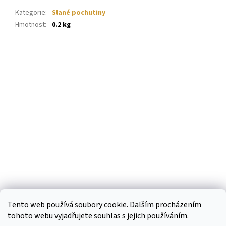
Kategorie
:
Slané pochutiny
Hmotnost
:
0.2 kg
Z
á
p
a
t
í
Tento web používá soubory cookie. Dalším procházením
tohoto webu vyjadřujete souhlas s jejich používáním.