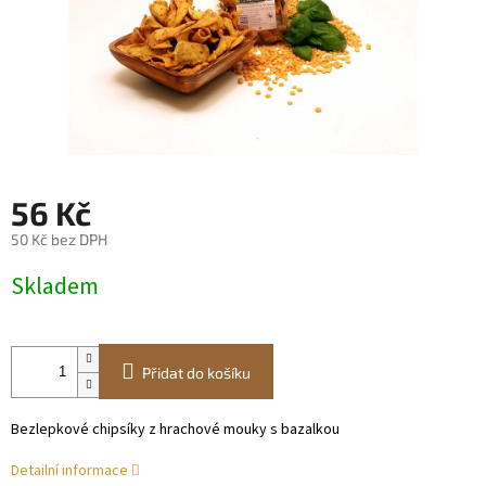
56 Kč
50 Kč bez DPH
Měrná
Skladem
cena:
Přidat do košíku
Bezlepkové chipsíky z hrachové mouky s bazalkou
Detailní informace