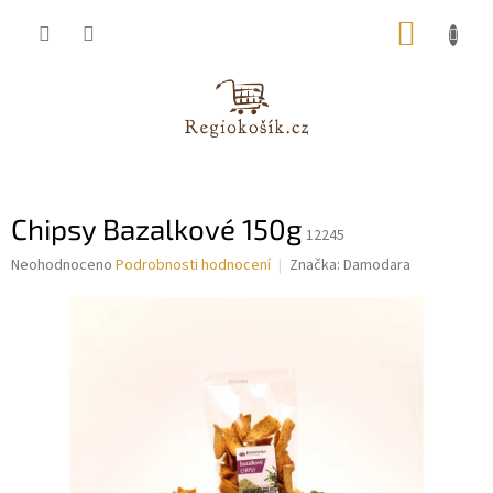
Přejít
NÁKUP
na
obsah
KOŠÍK
Chipsy Bazalkové 150g
12245
Průměrné
Neohodnoceno
Podrobnosti hodnocení
Značka:
Damodara
hodnocení
produktu
je
0,0
z
5
hvězdiček.