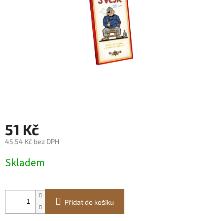
51 Kč
45,54 Kč bez DPH
Měrná
Skladem
cena:
Přidat do košíku