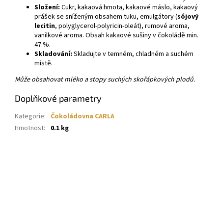
Složení:
Cukr, kakaová hmota, kakaové máslo, kakaový
prášek se sníženým obsahem tuku, emulgátory (
sójový
lecitin
, polyglycerol-polyricin-oleát), rumové aroma,
vanilkové aroma. Obsah kakaové sušiny v čokoládě min.
47 %.
Skladování:
Skladujte v temném, chladném a suchém
místě.
Může obsahovat mléko a stopy suchých skořápkových plodů.
Doplňkové parametry
Kategorie
:
Čokoládovna CARLA
Hmotnost
:
0.1 kg
Z
á
p
a
t
í