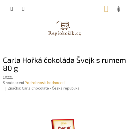
Přejít
NÁKUP
na
obsah
KOŠÍK
Carla Hořká čokoláda Švejk s rumem
80 g
10221
Průměrné
5 hodnocení
Podrobnosti hodnocení
hodnocení
Značka:
Carla Chocolate - Česká republika
produktu
je
4,0
z
5
hvězdiček.