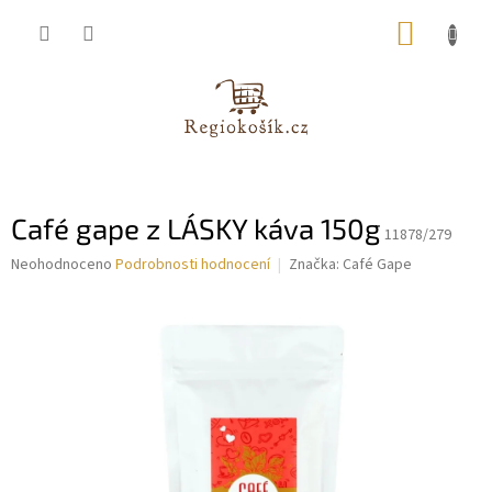
Přejít
NÁKUP
na
obsah
KOŠÍK
Café gape z LÁSKY káva 150g
11878/279
Průměrné
Neohodnoceno
Podrobnosti hodnocení
Značka:
Café Gape
hodnocení
produktu
je
0,0
z
5
hvězdiček.