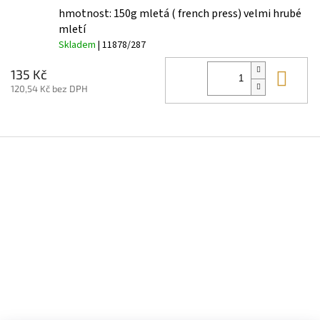
hmotnost: 150g mletá ( french press) velmi hrubé
mletí
Skladem
| 11878/287
Do 
135 Kč
120,54 Kč bez DPH
Z
á
p
a
t
í