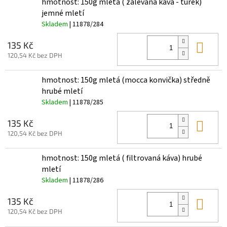
hmotnost: 150g mletá ( zalévaná káva - turek)
jemné mletí
Skladem
| 11878/284
Do 
135 Kč
120,54 Kč bez DPH
hmotnost: 150g mletá (mocca konvička) středně
hrubé mletí
Skladem
| 11878/285
Do 
135 Kč
120,54 Kč bez DPH
hmotnost: 150g mletá ( filtrovaná káva) hrubé
mletí
Skladem
| 11878/286
Do 
135 Kč
120,54 Kč bez DPH