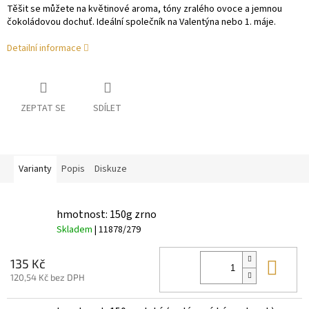
Těšit se můžete na květinové aroma, tóny zralého ovoce a jemnou
čokoládovou dochuť. Ideální společník na Valentýna nebo 1. máje.
Detailní informace
ZEPTAT SE
SDÍLET
Varianty
Popis
Diskuze
hmotnost: 150g zrno
Skladem
| 11878/279
Do 
135 Kč
120,54 Kč bez DPH