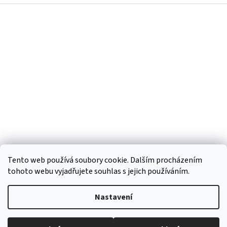
Z
á
p
a
t
í
Tento web používá soubory cookie. Dalším procházením
tohoto webu vyjadřujete souhlas s jejich používáním.
Vytvořil Shoptet
Nastavení
Copyright 2026
Regiokošík
. Všechna práva vyhrazena.
Upravit