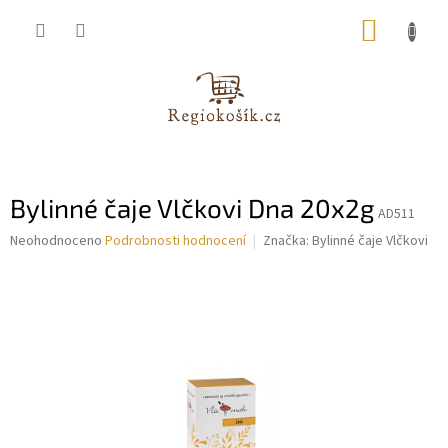
Přejít
NÁKUP
na
obsah
KOŠÍK
Bylinné čaje Vlčkovi Dna 20x2g
AD511
Průměrné
Neohodnoceno
Podrobnosti hodnocení
Značka:
Bylinné čaje Vlčkovi
hodnocení
produktu
je
0,0
z
5
hvězdiček.