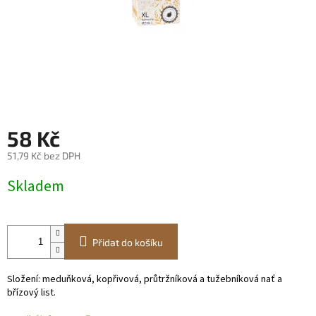
58 Kč
51,79 Kč bez DPH
Měrná
Skladem
cena:
Přidat do košíku
Složení: meduňková, kopřivová, průtržníková a tužebníková nať a
břízový list.