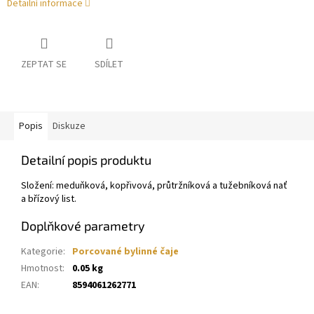
Detailní informace
ZEPTAT SE
SDÍLET
Popis
Diskuze
Detailní popis produktu
Složení: meduňková, kopřivová, průtržníková a tužebníková nať
a břízový list.
Doplňkové parametry
Kategorie
:
Porcované bylinné čaje
Hmotnost
:
0.05 kg
EAN
:
8594061262771