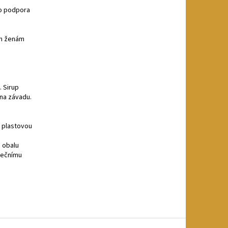
ko podpora
ím ženám
. Sirup
na závadu.
e plastovou
 obalu
unečnímu