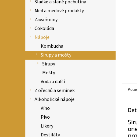
n
Sladké a slané pochutiny
e
Med a medové produkty
l
Zavařeniny
Čokoláda
Nápoje
Kombucha
Sirupy a mošty
Sirupy
Mošty
Voda a další
Popi
Z ořechů a semínek
Alkoholické nápoje
Víno
Det
Pivo
Sir
Likéry
one
Destiláty
pro