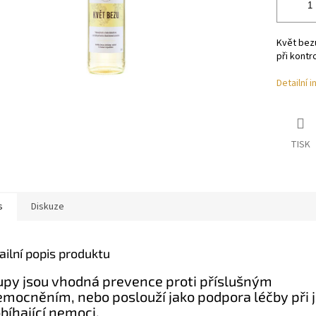
Květ bezu
při kontr
Detailní 
TISK
s
Diskuze
ailní popis produktu
upy jsou vhodná prevence proti příslušným
mocněním, nebo poslouží jako podpora léčby při j
bíhající nemoci.