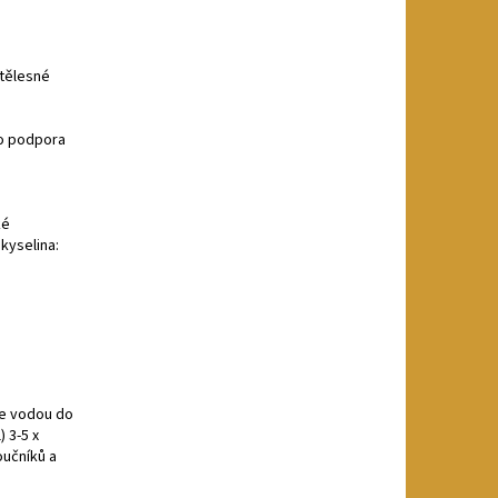
 tělesné
ko podpora
ké
kyselina:
te vodou do
) 3-5 x
oučníků a