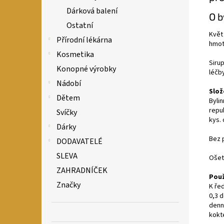
Dárková balení
O b
Ostatní
Květ
Přírodní lékárna
hmot
Kosmetika
Siru
Konopné výrobky
léčby
Nádobí
Slož
Dětem
Byli
repu
Svíčky
kys. 
Dárky
Bez 
DODAVATELÉ
SLEVA
Ošet
ZAHRADNÍČEK
Použ
Značky
K ře
0,3 d
denn
kokte