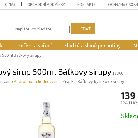
O NÁS
OBCHODNÍ PODMÍNKY
KONTAKTY
OCHRANA OSOBN
HLEDAT
ci
Pečivo a vaření
Sladké a slané pochutiny
M
p 500ml Báťkovy sirupy
vý sirup 500ml Báťkovy sirupy
11966
né
noceno
Podrobnosti hodnocení
Značka:
Báťkovy bylinkové sirupy
ní
139
u
124,11 K
Měrná
Skla
cena:
ek.