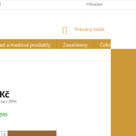
ÍCH ÚDAJŮ
Přihlášení
NÁKUPNÍ
Prázdný košík
KOŠÍK
ed a medové produkty
Zavařeniny
Čokoláda
 Kč
č bez DPH
dem