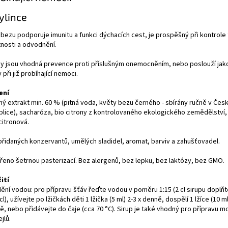
ylince
 bezu podporuje imunitu a funkci dýchacích cest, je prospěšný při kontrole
nosti a odvodnění.
py jsou vhodná prevence proti příslušným onemocněním, nebo poslouží ja
 při již probíhající nemoci.
ení
nný extrakt min. 60 % (pitná voda, květy bezu černého - sbírány ručně v Čes
blice), sacharóza, bio citrony z kontrolovaného ekologického zemědělství, 
citronová.
přidaných konzervantů, umělých sladidel, aromat, barviv a zahušťovadel.
řeno šetrnou pasterizací. Bez alergenů, bez lepku, bez laktózy, bez GMO.
ití
dění vodou: pro přípravu šťáv řeďte vodou v poměru 1:15 (2 cl sirupu doplň
cl), užívejte po lžičkách děti 1 lžička (5 ml) 2-3 x denně, dospělí 1 lžíce (10 ml
ě, nebo přidávejte do čaje (cca 70 °C). Sirup je také vhodný pro přípravu m
jlů.