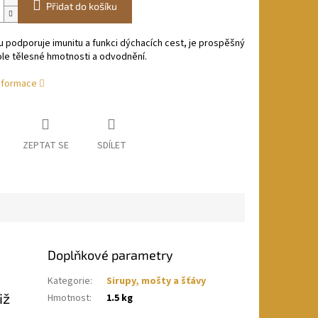
Přidat do košíku
 podporuje imunitu a funkci dýchacích cest, je prospěšný
ole tělesné hmotnosti a odvodnění.
informace
ZEPTAT SE
SDÍLET
Doplňkové parametry
Kategorie
:
Sirupy, mošty a šťávy
iž
Hmotnost
:
1.5 kg