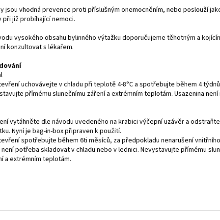
py jsou vhodná prevence proti příslušným onemocněním, nebo poslouží ja
 při již probíhající nemoci.
vodu vysokého obsahu bylinného výtažku doporučujeme těhotným a kojíc
ní konzultovat s lékařem.
dování
l
tevření uchovávejte v chladu při teplotě 4-8°C a spotřebujte během 4 týdnů
stavujte přímému slunečnímu záření a extrémním teplotám. Usazenina není 
lení vytáhněte dle návodu uvedeného na krabici výčepní uzávěr a odstraňt
tku. Nyní je bag-in-box připraven k použití.
tevření spotřebujte během 6ti měsíců, za předpokladu nenarušení vnitřního
p není potřeba skladovat v chladu nebo v lednici. Nevystavujte přímému sl
ní a extrémním teplotám.