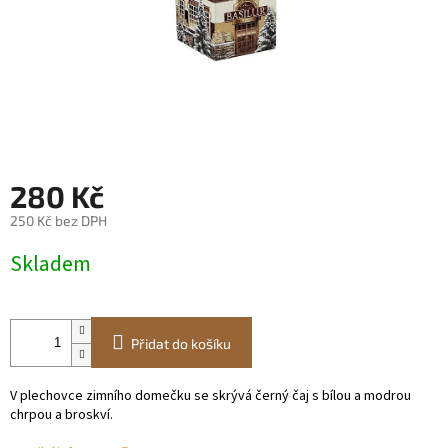
280 Kč
250 Kč bez DPH
Měrná
Skladem
cena:
Přidat do košíku
V plechovce zimního domečku se skrývá černý čaj s bílou a modrou
chrpou a broskví.