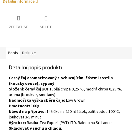
Detailní informace
ZEPTAT SE
SDÍLET
Popis
Diskuze
Detailní popis produktu
Černý čaj aromatizovaný s ochucujícími částmi rostlin
(kousky ovoce), sypaný
Složení:
černý čaj BOP1, bílá chrpa 0,25 %, modrá chrpa 0,25 %,
aroma (broskve, smetany)
Nadmořská výška sběru čaje:
Low Grown
Hmotnost:
100g
Návod na přípravu:
1 lžičku na 250ml šálek, zalít vodou 100°C,
louhovat 3-5 minut
Výrobce:
Basilur Tea Export (PVT) LTD. Baleno na Srí Lance.
Skladovat v suchu a chladu.