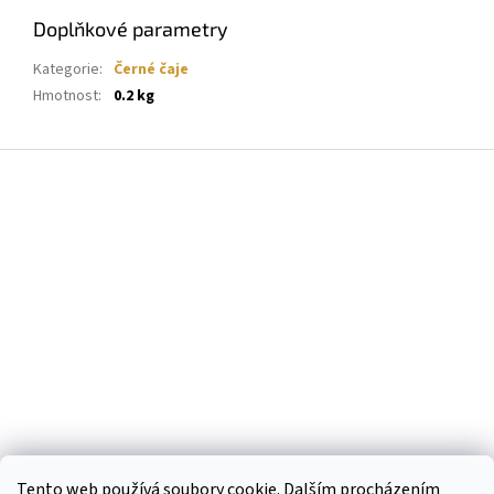
Doplňkové parametry
Kategorie
:
Černé čaje
Hmotnost
:
0.2 kg
Z
á
p
a
t
í
Tento web používá soubory cookie. Dalším procházením