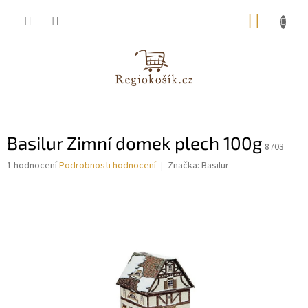
Přejít
NÁKUP
na
obsah
KOŠÍK
Basilur Zimní domek plech 100g
8703
Průměrné
1 hodnocení
Podrobnosti hodnocení
Značka:
Basilur
hodnocení
produktu
je
5,0
z
5
hvězdiček.