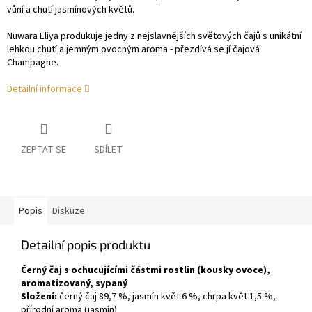
vůní a chutí jasmínových květů.
Nuwara Eliya produkuje jedny z nejslavnějších světových čajů s unikátní
lehkou chutí a jemným ovocným aroma - přezdívá se jí čajová
Champagne.
Detailní informace
ZEPTAT SE
SDÍLET
Popis
Diskuze
Detailní popis produktu
Černý čaj s ochucujícími částmi rostlin (kousky ovoce),
aromatizovaný, sypaný
Složení:
černý čaj 89,7 %, jasmín květ 6 %, chrpa květ 1,5 %,
přírodní aroma (jasmín)