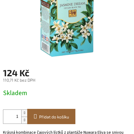
124 Kč
110,71 Kč bez DPH
Měrná
Skladem
cena:
Přidat do košíku
Krásná kombinace čajových lístků z plantáže Nuwara Eliya se snivou