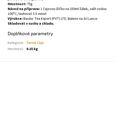
Hmotnost:
75g
Návod na přípravu:
1 čajovou lžičku na 250ml šálek, zalít vodou
100°C, louhovat 3-5 minut
Výrobce:
Basilur Tea Export (PVT) LTD. Baleno na Srí Lance.
Skladovat v suchu a chladu.
Doplňkové parametry
Kategorie
:
Černé čaje
Hmotnost
:
0.15 kg
Z
á
p
a
t
í