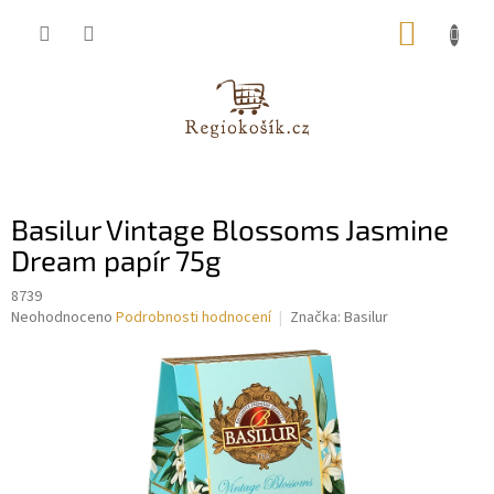
Přejít
NÁKUP
na
obsah
KOŠÍK
Basilur Vintage Blossoms Jasmine
Dream papír 75g
8739
Průměrné
Neohodnoceno
Podrobnosti hodnocení
Značka:
Basilur
hodnocení
produktu
je
0,0
z
5
hvězdiček.