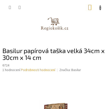
Přejít
NÁKUP
na
obsah
KOŠÍK
Basilur papírová taška velká 34cm x
30cm x 14 cm
6724
Průměrné
1 hodnocení
Podrobnosti hodnocení
Značka:
Basilur
hodnocení
produktu
je
5,0
z
5
hvězdiček.