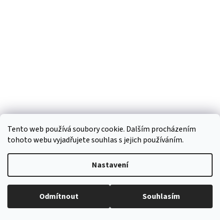
p
a
t
í
Tento web používá soubory cookie. Dalším procházením
tohoto webu vyjadřujete souhlas s jejich používáním.
Vytvořil Shoptet
Nastavení
Copyright 2026
Regiokošík
. Všechna práva vyhrazena.
Upravit
Odmítnout
Souhlasím
nastavení cookies