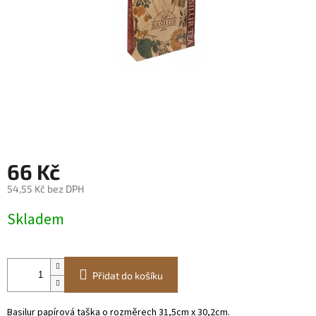
66 Kč
54,55 Kč bez DPH
Měrná
Skladem
cena:
Přidat do košíku
Basilur papírová taška o rozměrech 31,5cm x 30,2cm.