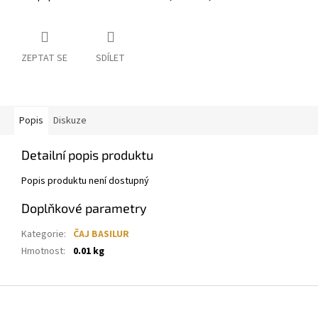
ZEPTAT SE
SDÍLET
Popis
Diskuze
Detailní popis produktu
Popis produktu není dostupný
Doplňkové parametry
Kategorie
:
ČAJ BASILUR
Hmotnost
:
0.01 kg
Z
á