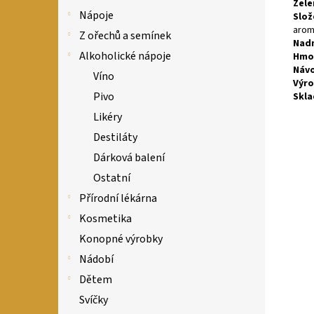
Zele
Nápoje
Slož
aroma
Z ořechů a semínek
Nadm
Alkoholické nápoje
Hmo
Návo
Víno
Výro
Pivo
Skla
Likéry
Destiláty
Dárková balení
Ostatní
Přírodní lékárna
Kosmetika
Konopné výrobky
Nádobí
Dětem
Svíčky