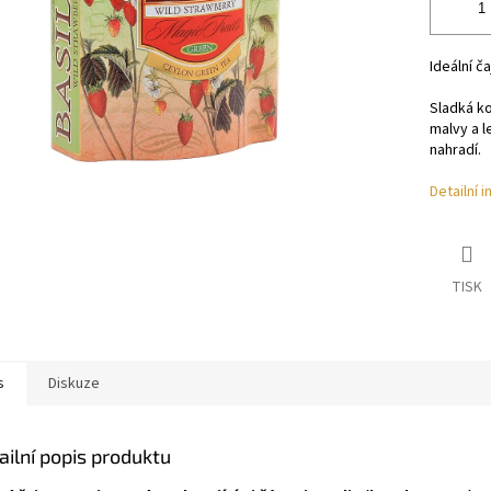
Ideální ča
Sladká ko
malvy a l
nahradí.
Detailní 
TISK
s
Diskuze
ailní popis produktu