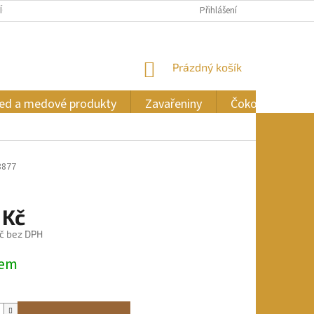
ÍCH ÚDAJŮ
Přihlášení
NÁKUPNÍ
Prázdný košík
KOŠÍK
ed a medové produkty
Zavařeniny
Čokoláda
8877
 Kč
č bez DPH
dem