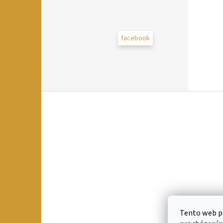
facebook
Z
á
p
a
t
í
Tento web po