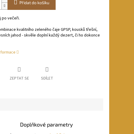
Přidat do košíku
j po večeři.
mbinace kvalitního zeleného čaje GPSP, kousků třešní,
esních jahod - skvěle doplní každý dezert, či ho dokonce
informace
ZEPTAT SE
SDÍLET
Doplňkové parametry