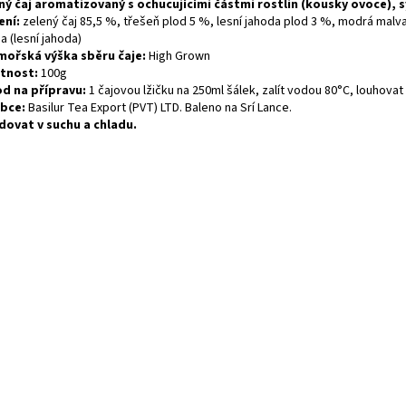
ný čaj aromatizovaný s ochucujícími částmi rostlin (kousky ovoce), 
ení:
zelený čaj 85,5 %, třešeň plod 5 %, lesní jahoda plod 3 %, modrá malv
 (lesní jahoda)
ořská výška sběru čaje:
High Grown
tnost:
100g
d na přípravu:
1 čajovou lžičku na 250ml šálek, zalít vodou 80°C, louhovat
bce:
Basilur Tea Export (PVT) LTD. Baleno na Srí Lance.
dovat v suchu a chladu.