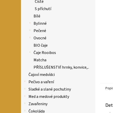
n
Čisté
e
S příchutí
l
Bílé
Bylinné
Pečené
Ovocné
BIO čaje
Čaje Rooibos
Matcha
PŘÍSLUŠENSTVÍ hrnky, konvice,..
Čajoví medvídci
Pečivo a vaření
Popi
Sladké a slané pochutiny
Med a medové produkty
Zavařeniny
Det
Čokoláda