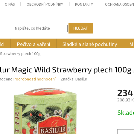
O NÁS
OBCHODNÍ PODMÍNKY
KONTAKTY
OCHRANA OSOBN
HLEDAT
ci
Pečivo a vaření
Sladké a slané pochutiny
M
d Strawberry plech 100g
lur Magic Wild Strawberry plech 100g
né
noceno
Podrobnosti hodnocení
Značka:
Basilur
ní
234
u
208,93 K
Měrná
Skla
cena:
ek.