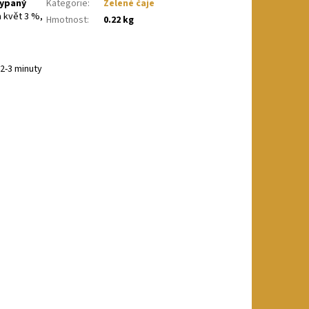
sypaný
Kategorie
:
Zelené čaje
a květ 3 %,
Hmotnost
:
0.22 kg
 2-3 minuty