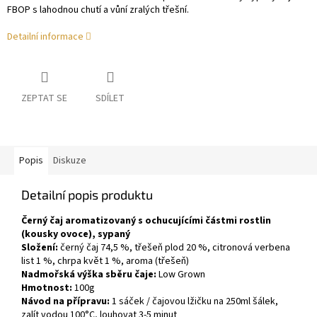
FBOP s lahodnou chutí a vůní zralých třešní.
Detailní informace
ZEPTAT SE
SDÍLET
Popis
Diskuze
Detailní popis produktu
Černý čaj aromatizovaný s ochucujícími částmi rostlin
(kousky ovoce), sypaný
Složení:
černý čaj 74,5 %, třešeň plod 20 %, citronová verbena
list 1 %, chrpa květ 1 %, aroma (třešeň)
Nadmořská výška sběru čaje:
Low Grown
Hmotnost:
100g
Návod na přípravu:
1 sáček / čajovou lžičku na 250ml šálek,
zalít vodou 100°C, louhovat 3-5 minut