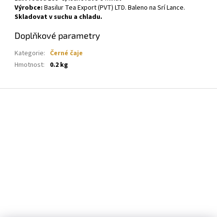
Výrobce:
Basilur Tea Export (PVT) LTD. Baleno na Srí Lance.
Skladovat v suchu a chladu.
Doplňkové parametry
Kategorie
:
Černé čaje
Hmotnost
:
0.2 kg
Z
á
p
a
t
í