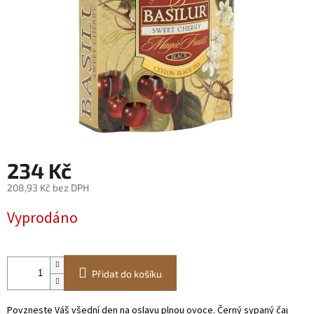
234 Kč
208,93 Kč bez DPH
Měrná
Vyprodáno
cena:
Přidat do košíku
Povzneste Váš všední den na oslavu plnou ovoce. Černý sypaný čaj