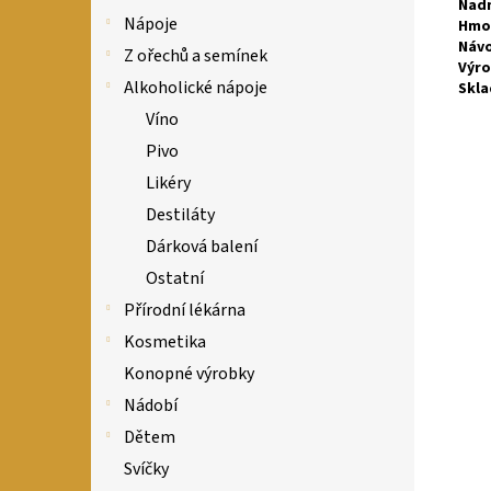
Nadm
Nápoje
Hmo
Návo
Z ořechů a semínek
Výro
Alkoholické nápoje
Skla
Víno
Pivo
Likéry
Destiláty
Dárková balení
Ostatní
Přírodní lékárna
Kosmetika
Konopné výrobky
Nádobí
Dětem
Svíčky