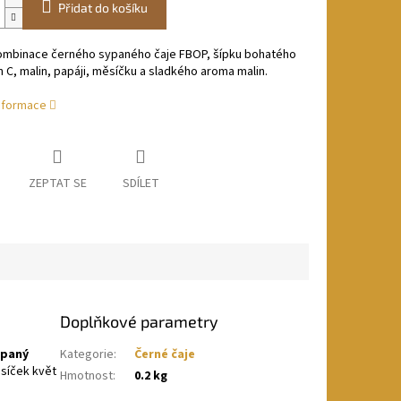
Přidat do košíku
ombinace černého sypaného čaje FBOP, šípku bohatého
n C, malin, papáji, měsíčku a sladkého aroma malin.
informace
ZEPTAT SE
SDÍLET
Doplňkové parametry
ypaný
Kategorie
:
Černé čaje
ěsíček květ
Hmotnost
:
0.2 kg