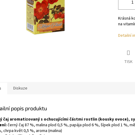
Krásná k
na vitamí
Detailní 
TISK
s
Diskuze
ailní popis produktu
ý čaj aromatizovaný s ochucujícími částmi rostlin (kousky ovoce), s
ení:
černý čaj 87 %, malina plod 0,5 %, papája plod 6 %, šípek plod 1 %, m
%, chrpa květ 0,5 %, aroma (malina)