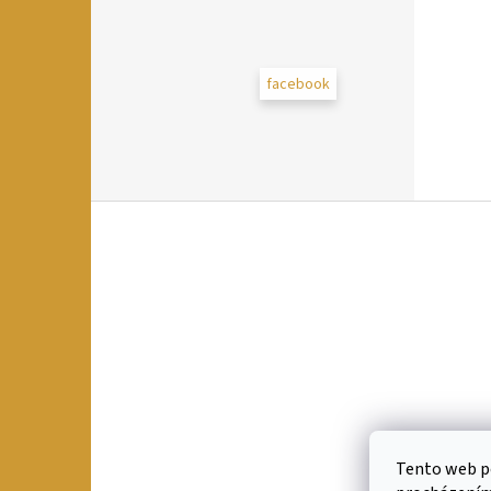
facebook
Z
á
p
a
t
í
Tento web po