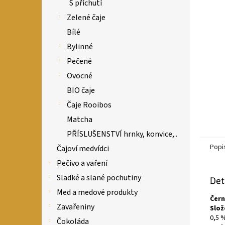
n
S příchutí
e
Zelené čaje
l
Bílé
Bylinné
Pečené
Ovocné
BIO čaje
Čaje Rooibos
Matcha
PŘÍSLUŠENSTVÍ hrnky, konvice,..
Popi
Čajoví medvídci
Pečivo a vaření
Sladké a slané pochutiny
Det
Med a medové produkty
Čern
Zavařeniny
Slož
0,5 
Čokoláda