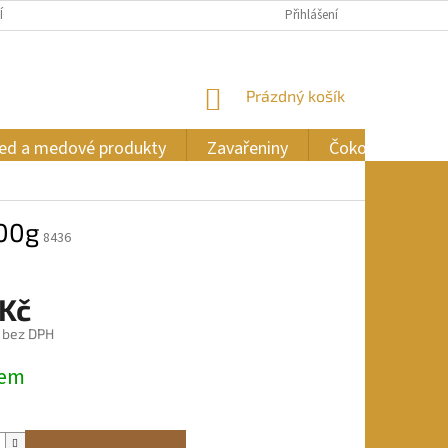
ÍCH ÚDAJŮ
Přihlášení
NÁKUPNÍ
Prázdný košík
KOŠÍK
ed a medové produkty
Zavařeniny
Čokoláda
100g
8436
 Kč
č bez DPH
dem