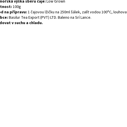
ořská výška sběru čaje:
Low Grown
tnost:
100g
d na přípravu:
1 čajovou lžičku na 250ml šálek, zalít vodou 100°C, louhova
bce:
Basilur Tea Export (PVT) LTD. Baleno na Srí Lance.
dovat v suchu a chladu.