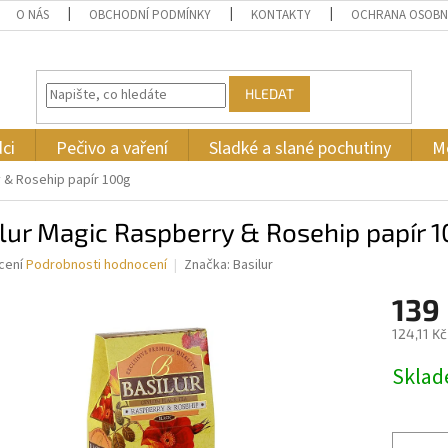
O NÁS
OBCHODNÍ PODMÍNKY
KONTAKTY
OCHRANA OSOBN
HLEDAT
ci
Pečivo a vaření
Sladké a slané pochutiny
M
y & Rosehip papír 100g
lur Magic Raspberry & Rosehip papír 
né
cení
Podrobnosti hodnocení
Značka:
Basilur
ní
139
u
124,11 K
Měrná
Skla
cena:
ek.