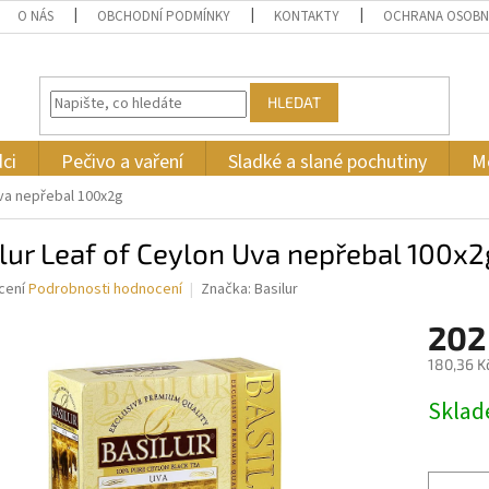
O NÁS
OBCHODNÍ PODMÍNKY
KONTAKTY
OCHRANA OSOBN
HLEDAT
ci
Pečivo a vaření
Sladké a slané pochutiny
M
Uva nepřebal 100x2g
lur Leaf of Ceylon Uva nepřebal 100x2
né
cení
Podrobnosti hodnocení
Značka:
Basilur
ní
202
u
180,36 K
Měrná
Skla
cena:
ek.