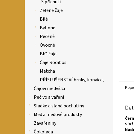
n
S příchutí
e
Zelené čaje
l
Bílé
Bylinné
Pečené
Ovocné
BIO čaje
Čaje Rooibos
Matcha
PŘÍSLUŠENSTVÍ hrnky, konvice,..
Popi
Čajoví medvídci
Pečivo a vaření
Sladké a slané pochutiny
Det
Med a medové produkty
Čern
Zavařeniny
Slož
Nadm
Čokoláda