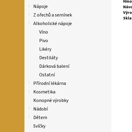
Hmo
Nápoje
Návo
Výro
Z ořechů a semínek
Skla
Alkoholické nápoje
Víno
Pivo
Likéry
Destiláty
Dárková balení
Ostatní
Přírodní lékárna
Kosmetika
Konopné výrobky
Nádobí
Dětem
Svíčky