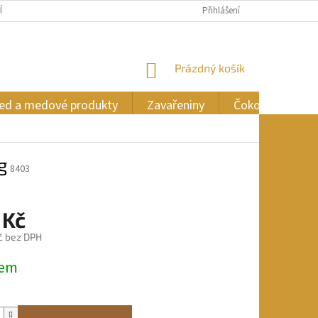
ÍCH ÚDAJŮ
Přihlášení
NÁKUPNÍ
Prázdný košík
KOŠÍK
ed a medové produkty
Zavařeniny
Čokoláda
g
8403
 Kč
č bez DPH
dem