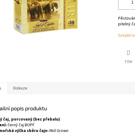
Pěstován 
pitelný ča
Detailní 
TISK
s
Diskuze
ailní popis produktu
ý čaj, porcovaný (bez přebalu)
ení:
černý čaj BOPF
ořská výška sběru čaje:
Mid Grown