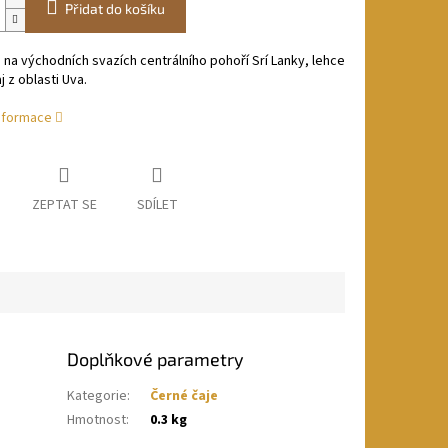
Přidat do košíku
na východních svazích centrálního pohoří Srí Lanky, lehce
j z oblasti Uva.
informace
ZEPTAT SE
SDÍLET
Doplňkové parametry
Kategorie
:
Černé čaje
Hmotnost
:
0.3 kg