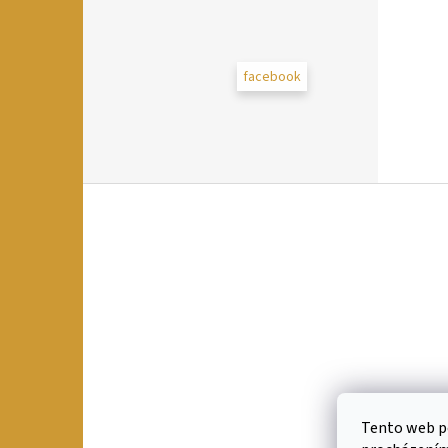
facebook
Z
á
p
a
t
í
Tento web po