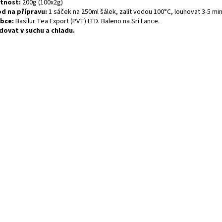
tnost:
200g (100x2g)
d na přípravu:
1 sáček na 250ml šálek, zalít vodou 100°C, louhovat 3-5 mi
bce:
Basilur Tea Export (PVT) LTD. Baleno na Srí Lance.
dovat v suchu a chladu.