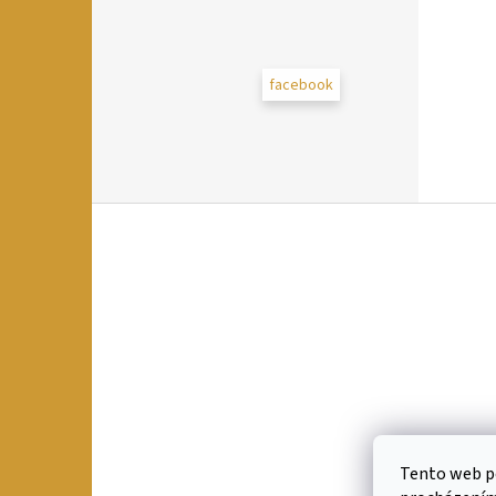
facebook
Z
á
p
a
t
í
Tento web po