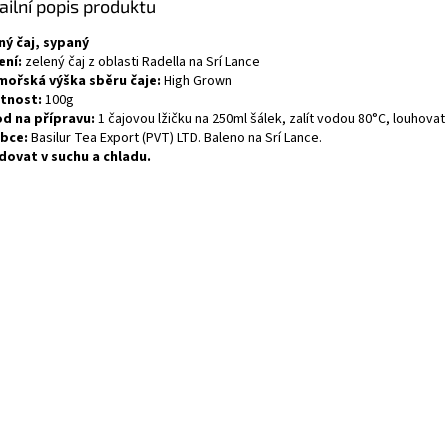
ailní popis produktu
ný čaj, sypaný
ení:
zelený čaj z oblasti Radella na Srí Lance
ořská výška sběru čaje:
High Grown
tnost:
100g
d na přípravu:
1 čajovou lžičku na 250ml šálek, zalít vodou 80°C, louhovat
bce:
Basilur Tea Export (PVT) LTD. Baleno na Srí Lance.
dovat v suchu a chladu.