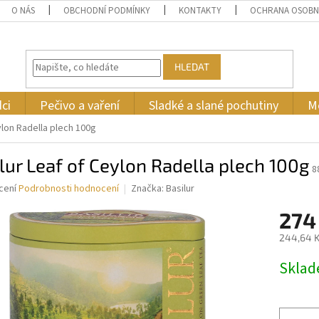
O NÁS
OBCHODNÍ PODMÍNKY
KONTAKTY
OCHRANA OSOBN
HLEDAT
ci
Pečivo a vaření
Sladké a slané pochutiny
M
ylon Radella plech 100g
lur Leaf of Ceylon Radella plech 100g
8
né
cení
Podrobnosti hodnocení
Značka:
Basilur
ní
274
u
244,64 K
Měrná
Skla
cena:
ek.