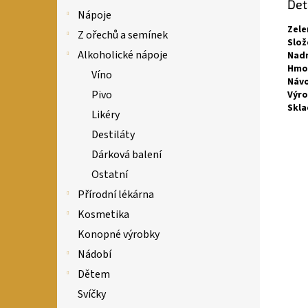
Det
Nápoje
Zele
Z ořechů a semínek
Slož
Alkoholické nápoje
Nadm
Hmo
Víno
Návo
Pivo
Výro
Skla
Likéry
Destiláty
Dárková balení
Ostatní
Přírodní lékárna
Kosmetika
Konopné výrobky
Nádobí
Dětem
Svíčky