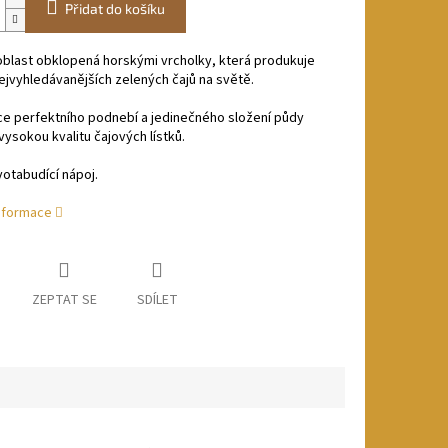
Přidat do košíku
oblast obklopená horskými vrcholky, která produkuje
ejvyhledávanějších zelených čajů na světě.
e perfektního podnebí a jedinečného složení půdy
vysokou kvalitu čajových lístků.
votabudící nápoj.
informace
ZEPTAT SE
SDÍLET