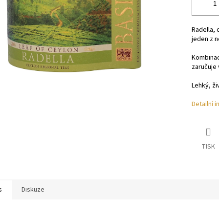
Radella, 
jeden z n
Kombinac
zaručuje 
Lehký, ži
Detailní 
TISK
s
Diskuze