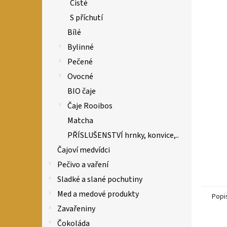
n
Čisté
e
S příchutí
l
Bílé
Bylinné
Pečené
Ovocné
BIO čaje
Čaje Rooibos
Matcha
PŘÍSLUŠENSTVÍ hrnky, konvice,..
Čajoví medvídci
Pečivo a vaření
Sladké a slané pochutiny
Med a medové produkty
Popi
Zavařeniny
Čokoláda