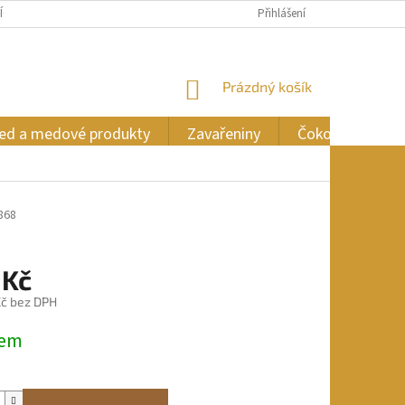
ÍCH ÚDAJŮ
Přihlášení
NÁKUPNÍ
Prázdný košík
KOŠÍK
ed a medové produkty
Zavařeniny
Čokoláda
868
 Kč
č bez DPH
dem