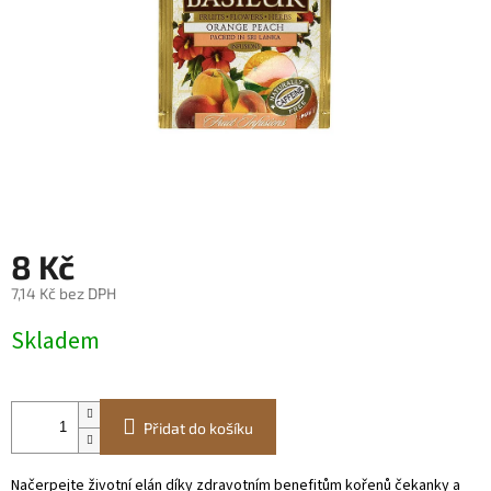
8 Kč
7,14 Kč bez DPH
Měrná
Skladem
cena:
Přidat do košíku
Načerpejte životní elán díky zdravotním benefitům kořenů čekanky a