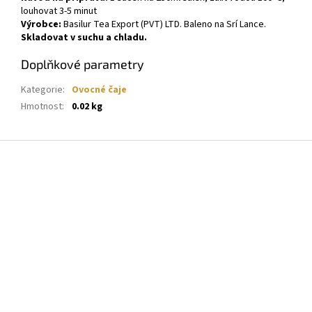
louhovat 3-5 minut
Výrobce:
Basilur Tea Export (PVT) LTD. Baleno na Srí Lance.
Skladovat v suchu a chladu.
Doplňkové parametry
Kategorie
:
Ovocné čaje
Hmotnost
:
0.02 kg
Z
á
p
a
t
í