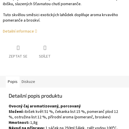
ibišku, slazených šťavnatou chutí pomeranče.
Tuto skvělou směsici exotických lahůdek doplňuje aroma krvavého
pomeranče a broskví.
Detailní informace
ZEPTAT SE
SDÍLET
Popis
Diskuze
Detailní popis produktu
Ovocný čaj aromatizovaný, porcovaný
Složení:
ibišek květ 51 %, čekanka list 15 %, pomeranč plod 12
%, ostružina list 12 %, přírodní aroma (pomeranč, broskev)
Hmotnost:
1,8g
Návod na přípravu:
1 sáček na 250ml šálek, zalít vodou 100°C,