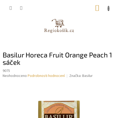
Přejít
NÁKUP
na
obsah
KOŠÍK
Basilur Horeca Fruit Orange Peach 1
sáček
9075
Průměrné
Neohodnoceno
Podrobnosti hodnocení
Značka:
Basilur
hodnocení
produktu
je
0,0
z
5
hvězdiček.