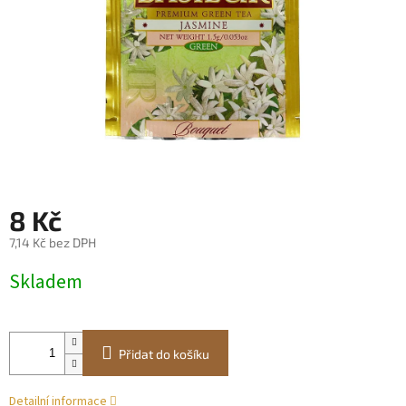
8 Kč
7,14 Kč bez DPH
Měrná
Skladem
cena:
Přidat do košíku
Detailní informace