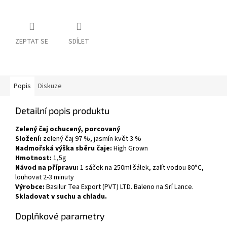
ZEPTAT SE
SDÍLET
Popis
Diskuze
Detailní popis produktu
Zelený čaj ochucený, porcovaný
Složení:
zelený čaj 97 %, jasmín květ 3 %
Nadmořská výška sběru čaje:
High Grown
Hmotnost:
1,5g
Návod na přípravu:
1 sáček na 250ml šálek, zalít vodou 80°C,
louhovat 2-3 minuty
Výrobce:
Basilur Tea Export (PVT) LTD. Baleno na Srí Lance.
Skladovat v suchu a chladu.
Doplňkové parametry