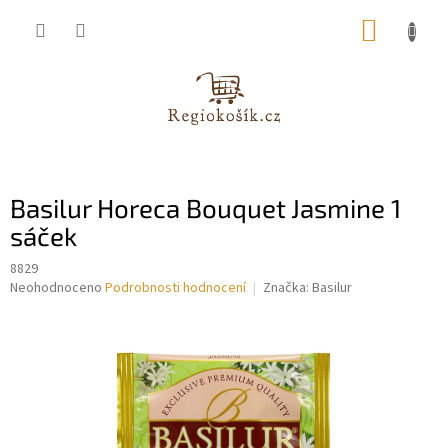
Přejít
NÁKUP
na
obsah
KOŠÍK
Basilur Horeca Bouquet Jasmine 1
sáček
8829
Průměrné
Neohodnoceno
Podrobnosti hodnocení
Značka:
Basilur
hodnocení
produktu
je
0,0
z
5
hvězdiček.