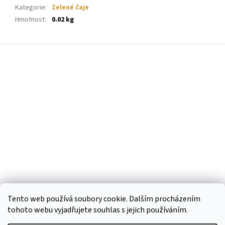
Kategorie
:
Zelené čaje
Hmotnost
:
0.02 kg
Z
á
p
a
t
í
Tento web používá soubory cookie. Dalším procházením
tohoto webu vyjadřujete souhlas s jejich používáním.