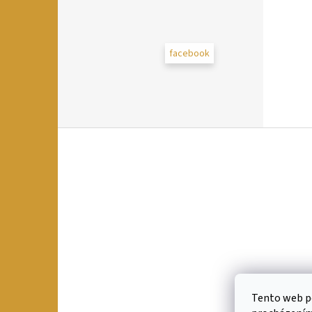
facebook
Z
á
p
a
t
í
Tento web po