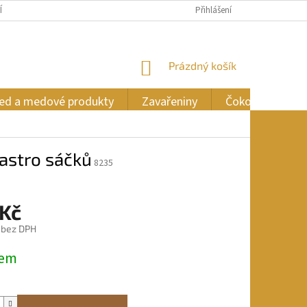
ÍCH ÚDAJŮ
Přihlášení
NÁKUPNÍ
Prázdný košík
KOŠÍK
ed a medové produkty
Zavařeniny
Čokoláda
gastro sáčků
8235
 Kč
č bez DPH
dem