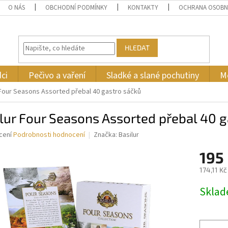
O NÁS
OBCHODNÍ PODMÍNKY
KONTAKTY
OCHRANA OSOBN
HLEDAT
ci
Pečivo a vaření
Sladké a slané pochutiny
M
 Four Seasons Assorted přebal 40 gastro sáčků
lur Four Seasons Assorted přebal 40 
né
cení
Podrobnosti hodnocení
Značka:
Basilur
ní
195
u
174,11 K
Měrná
Skla
cena:
ek.