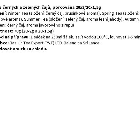
 černých a zelených čajů, porcovaná 20x2/20x1,5g
ení:
Winter Tea (složení: černý čaj, brusinkové aroma), Spring Tea (složení: 
ňové aroma), Summer Tea (složení: zelený čaj, aroma lesní jahody), Autumn
ení: černý čaj, aroma javorového sirupu)
tnost:
70g (20x2g a 20x1,5g)
d na přípravu:
1 sáček na 250ml šálek, zalít vodou 100°C, louhovat 3-5 mi
bce:
Basilur Tea Export (PVT) LTD. Baleno na Srí Lance.
dovat v suchu a chladu.