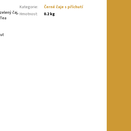
Kategorie
:
Černé čaje s příchutí
zelený čaj,
Hmotnost
:
0.2 kg
 Tea
nut