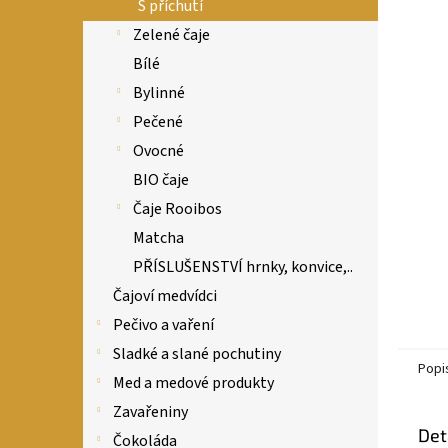
n
S příchutí
e
Zelené čaje
l
Bílé
Bylinné
Pečené
Ovocné
BIO čaje
Čaje Rooibos
Matcha
PŘÍSLUŠENSTVÍ hrnky, konvice,..
Čajoví medvídci
Pečivo a vaření
Sladké a slané pochutiny
Popi
Med a medové produkty
Zavařeniny
Det
Čokoláda