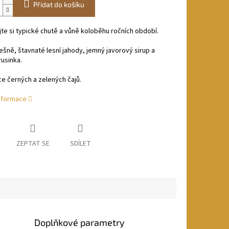
Přidat do košíku
te si typické chutě a vůně koloběhu ročních období.
ešně, štavnaté lesní jahody, jemný javorový sirup a
rusinka.
e černých a zelených čajů.
informace
ZEPTAT SE
SDÍLET
Doplňkové parametry