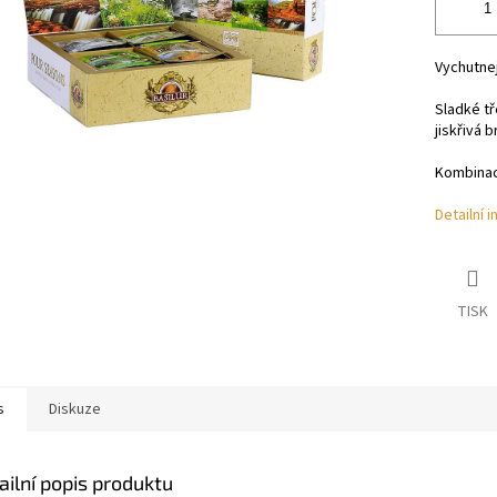
Vychutnej
Sladké tř
jiskřivá b
Kombinac
Detailní 
TISK
s
Diskuze
ailní popis produktu