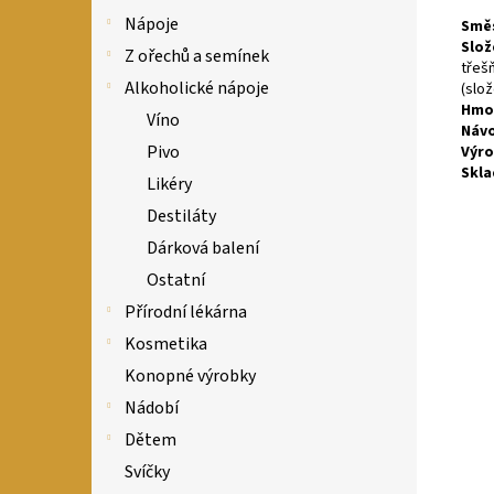
Nápoje
Směs
Slož
Z ořechů a semínek
třeš
Alkoholické nápoje
(slož
Hmo
Víno
Návo
Pivo
Výro
Skla
Likéry
Destiláty
Dárková balení
Ostatní
Přírodní lékárna
Kosmetika
Konopné výrobky
Nádobí
Dětem
Svíčky