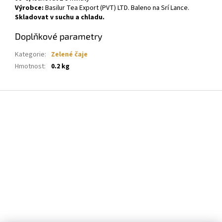
Výrobce:
Basilur Tea Export (PVT) LTD. Baleno na Srí Lance.
Skladovat v suchu a chladu.
Doplňkové parametry
Kategorie
:
Zelené čaje
Hmotnost
:
0.2 kg
Z
á
p
a
t
í