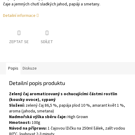
čaje a jemných chutí sladkých jahod, papáji a smetany.
Detailní informace
ZEPTAT SE
SDÍLET
Popis
Diskuze
Detailní popis produktu
Zelený čaj aromatizovaný s ochucujícími částmi rostlin
(kousky ovoce), sypaný
Složení:
zelený čaj 86,5 %, papája plod 10 %, amarant květ 1 %,
aroma (jahoda, smetana)
Nadmořská výška sběru čaje:
High Grown
Hmotnost:
100g
Návod na přípravu:
1 čajovou lžičku na 250ml šálek, zalít vodou
80°C, louhovat 2-3 minuty