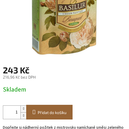
243 Kč
216,96 Kč bez DPH
Měrná
Skladem
cena:
Přidat do košíku
Dopřejte si nádherný požitek z mistrovsky namíchané směsi zeleného