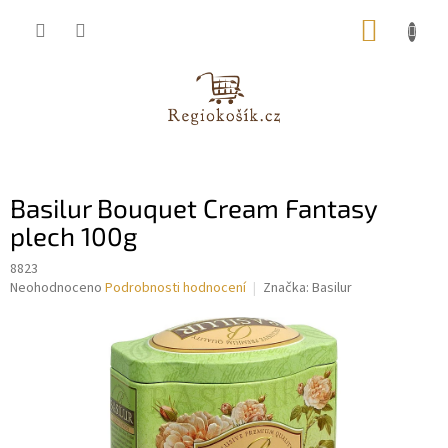
Přejít
NÁKUP
na
obsah
KOŠÍK
Basilur Bouquet Cream Fantasy
plech 100g
8823
Průměrné
Neohodnoceno
Podrobnosti hodnocení
Značka:
Basilur
hodnocení
produktu
je
0,0
z
5
hvězdiček.