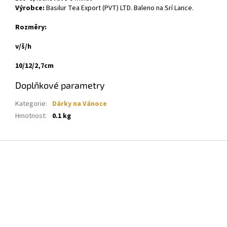
Výrobce:
Basilur Tea Export (PVT) LTD. Baleno na Srí Lance.
Rozměry:
v/š/h
10/12
/2,7cm
Doplňkové parametry
Kategorie
:
Dárky na Vánoce
Hmotnost
:
0.1 kg
Z
á
p
a
t
í