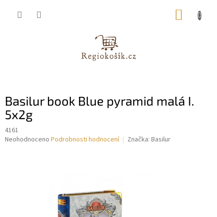
Přejít
NÁKUP
na
obsah
KOŠÍK
Basilur book Blue pyramid malá I.
5x2g
4161
Průměrné
Neohodnoceno
Podrobnosti hodnocení
Značka:
Basilur
hodnocení
produktu
je
0,0
z
5
hvězdiček.