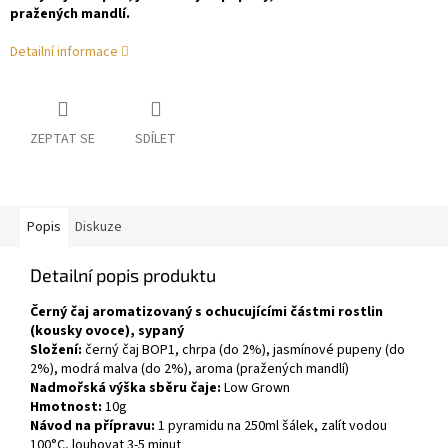
pražených mandlí.
Detailní informace
ZEPTAT SE
SDÍLET
Popis
Diskuze
Detailní popis produktu
Černý čaj aromatizovaný s ochucujícími částmi rostlin
(kousky ovoce), sypaný
Složení:
černý čaj BOP1, chrpa (do 2%), jasmínové pupeny (do
2%), modrá malva (do 2%), aroma (pražených mandlí)
Nadmořská výška sběru čaje:
Low Grown
Hmotnost:
10g
Návod na přípravu:
1 pyramidu na 250ml šálek, zalít vodou
100°C, louhovat 3-5 minut