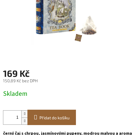
169 Kč
150,89 Kč bez DPH
Měrná
Skladem
cena:
Přidat do košíku
černý čaj s chrpou, jasmínovými pupeny, modrou malvou a aroma