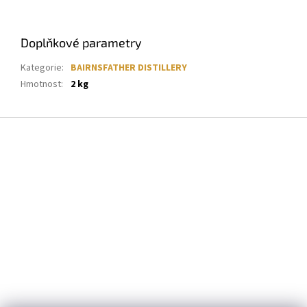
Doplňkové parametry
Kategorie
:
BAIRNSFATHER DISTILLERY
Hmotnost
:
2 kg
Z
á
p
a
t
í