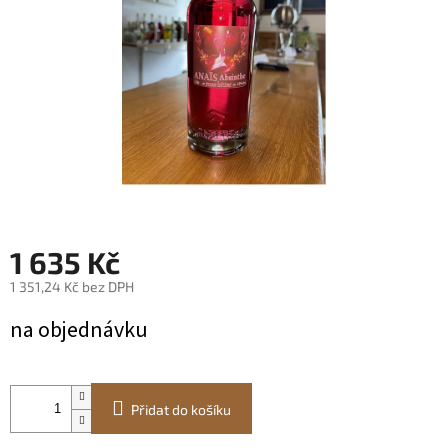
1 635 Kč
1 351,24 Kč bez DPH
Měrná
na objednávku
cena:
Přidat do košíku