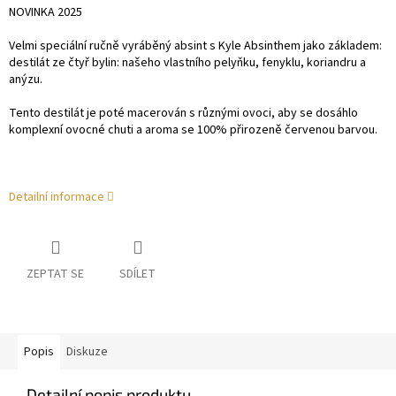
NOVINKA 2025
Velmi speciální ručně vyráběný absint s Kyle Absinthem jako základem:
destilát ze čtyř bylin: našeho vlastního pelyňku, fenyklu, koriandru a
anýzu.
Tento destilát je poté macerován s různými ovoci, aby se dosáhlo
komplexní ovocné chuti a aroma se 100% přirozeně červenou barvou.
Detailní informace
ZEPTAT SE
SDÍLET
Popis
Diskuze
Detailní popis produktu