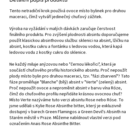
Tento netradiční krok používá ovoce místo bylinek pro druhou
maceraci, čímž vytváří jedinečný chuťový zážitek.
Výroba na vyžádání v malých dávkách zaručuje čerstvost
finálního produktu. Pro zvýšení plodnosti absintu doporučujeme
použít klasickou absinthovou službu: sklenici na absint, lžičku na
absint, kostku cukru a fontánku s ledovou vodou, která kapá
ledovou vodu z kostky cukru do sklenice.
Ne každý miluje anýzovou nebo "černou lékořici", která je
součástí chuťového profilu historického absintu. Proč nepoužít
plody místo bylin pro druhou maceraci, tzv. "fázi zbarvení"? Tato
fáze proměňuje "Blanche" (bílý) absint v "Verte" (zelený) absint.
Proč nepoužít ovoce a neproměnit absint v barvu vína Róze,
čímž do chuťového profilu nepřidáte krásnou ovocnou chuť?
Místo Verte nazýváme tuto verzi absintu Rose nebo Róse. To
jsme udělali s Kylie Rose Absinthe bitter, který je exkluzivně
dostupný v barech Green Flamingos a Green Devil's Absinth na
Starém městě v Praze. Můžeme nabídnout vlastní verzi pod
označením Anais Rose Absinthe Bitter.