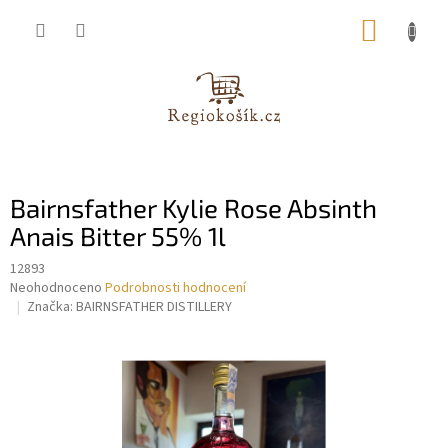
Přejít
NÁKUP
na
obsah
KOŠÍK
Bairnsfather Kylie Rose Absinth
Anais Bitter 55% 1l
12893
Průměrné
Neohodnoceno
Podrobnosti hodnocení
hodnocení
Značka:
BAIRNSFATHER DISTILLERY
produktu
je
0,0
z
5
hvězdiček.