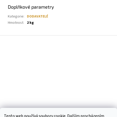
Doplňkové parametry
Kategorie
:
DODAVATELÉ
Hmotnost
:
2 kg
Z
á
p
a
t
í
Tento web používá soubory cookie. Dalším procházením