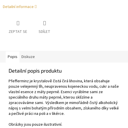
Detailní informace
ZEPTAT SE
SDÍLET
Popis
Diskuze
Detailní popis produktu
Pfefferminz je krystalově čistá čirá lihovina, která obsahuje
pouze velejemný líh, neupravenou kojeneckou vodu, cukr a naše
vlastní esence z máty peprné. Esenci vyrábíme sami ze
speciálního druhu máty peprné, kterou sklízíme a
zpracováváme sami. Výsledkem je mimořádně čistý alkoholický
nápoj s velmi bohatým přírodním obsahem, získaného díky velké
a pečlivé práci na poli a v likérce.
Obrázky jsou pouze ilustrativní.