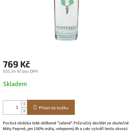
769 Kč
635,54 Kč bez DPH
Měrná
Skladem
cena:
Přidat do košíku
Poctivá obdoba tolik oblíbené "zelené". Průzračný destilát ze skutečné
Máty Peprné,
jen 100% máta, velejemný líh a cukr vytváří tento skvost.