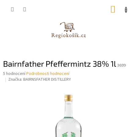
Přejít
NÁKUP
na
obsah
KOŠÍK
Bairnfather Pfeffermintz 38% 1l
3699
Průměrné
5 hodnocení
Podrobnosti hodnocení
hodnocení
Značka:
BAIRNSFATHER DISTILLERY
produktu
je
4,2
z
5
hvězdiček.