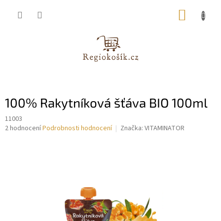
Přejít
NÁKUP
na
obsah
KOŠÍK
100% Rakytníková šťáva BIO 100ml
11003
Průměrné
2 hodnocení
Podrobnosti hodnocení
Značka:
VITAMINATOR
hodnocení
produktu
je
5,0
z
5
hvězdiček.