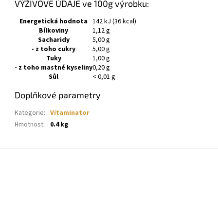
VÝŽIVOVÉ ÚDAJE ve 100g výrobku:
Energetická hodnota
142 kJ (36 kcal)
Bílkoviny
1,12 g
Sacharidy
5,00 g
- z toho cukry
5,00 g
Tuky
1,00 g
- z toho mastné kyseliny
0,20 g
Sůl
< 0,01 g
Doplňkové parametry
Kategorie
:
Vitaminator
Hmotnost
:
0.4 kg
Z
á
p
a
t
í