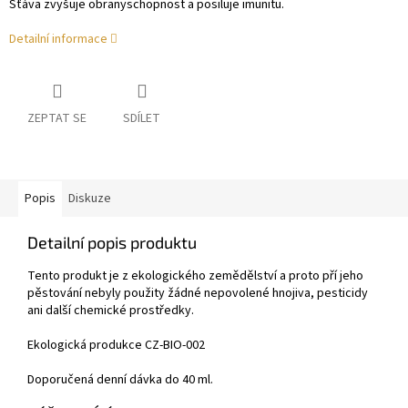
Šťáva zvyšuje obranyschopnost a posiluje imunitu.
Detailní informace
ZEPTAT SE
SDÍLET
Popis
Diskuze
Detailní popis produktu
Tento produkt je z ekologického zemědělství a proto pří jeho
pěstování nebyly použity žádné nepovolené hnojiva, pesticidy
ani další chemické prostředky.
Ekologická produkce CZ-BIO-002
Doporučená denní dávka do 40 ml.