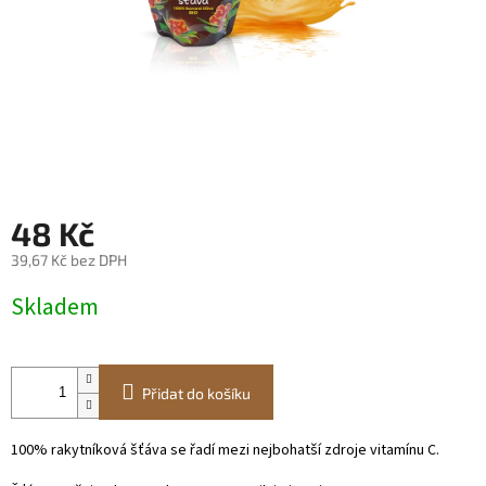
48 Kč
39,67 Kč bez DPH
Měrná
Skladem
cena:
Přidat do košíku
100% rakytníková šťáva se řadí mezi nejbohatší zdroje vitamínu C.